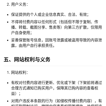
经
用户义务：
验
教
保证提供的个人或企业信息真实、合法、有效；
程
不得将付费内容以任何形式（包括但不限于复制、传
播、转载、截图分享、售卖等）向第三方扩散，仅限用
软
户自身使用；
件
妥善保管账号信息，因账号泄露或被盗用导致的内容泄
应
露，由用户自行承担责任。
用
五、网站权利与义务
登录
注册
服
务
网站权利：
项
目
有权对付费内容进行更新、优化或下架（下架前将通过
合理方式通知已购买用户，保障其已购内容的查看权
A
益）；
I
对用户违反本条款的行为（如侵权传播付费内容），有
提