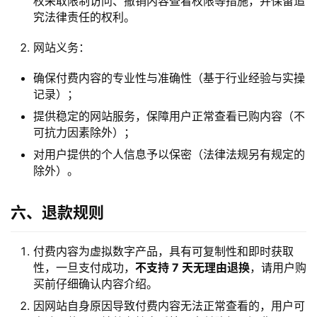
权采取限制访问、撤销内容查看权限等措施，并保留追
示
究法律责任的权利。
词
网站义务：
开
确保付费内容的专业性与准确性（基于行业经验与实操
源
记录）；
代
提供稳定的网站服务，保障用户正常查看已购内容（不
码
可抗力因素除外）；
对用户提供的个人信息予以保密（法律法规另有规定的
常
除外）。
用
链
接
六、退款规则
付费内容为虚拟数字产品，具有可复制性和即时获取
性，一旦支付成功，
不支持 7 天无理由退换
，请用户购
买前仔细确认内容介绍。
因网站自身原因导致付费内容无法正常查看的，用户可