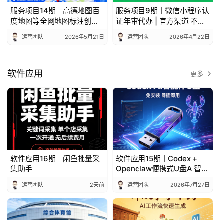
开
服务项目14期｜高德地图百
服务项目9期｜微信小程序认
源
度地图等全网地图标注创建
证年审代办 | 官方渠道 不成
代
店铺商家位置定位新增修改
功包退
运营团队
2026年5月21日
运营团队
2026年4月22日
码
常
软件应用
更多
用
链
接
软件应用16期｜闲鱼批量采
软件应用15期｜Codex +
集助手
Openclaw便携式U盘AI智能
体小龙虾
运营团队
2天前
运营团队
2026年7月27日