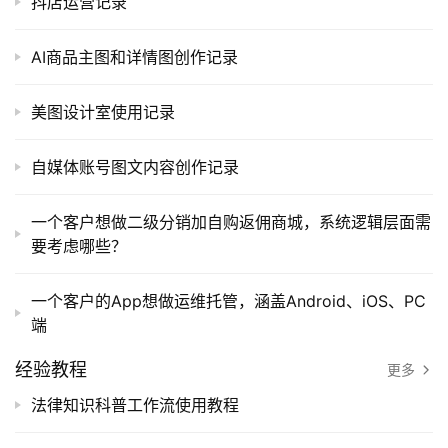
抖店运营记录
AI商品主图和详情图创作记录
A
美图设计室使用记录
I
实
自媒体账号图文内容创作记录
干
群
一个客户想做二级分销加自购返佣商城，系统逻辑层面需
要考虑哪些？
运
营
记
一个客户的App想做运维托管，涵盖Android、iOS、PC
录
端
经验教程
更多
经
验
法律知识科普工作流使用教程
教
程