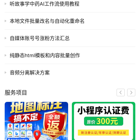
听故事学中药AI工作流使用教程
软
本地文件批量改名与自动化重命名
件
应
自媒体账号号涨粉方法汇总
用
登录
注册
纯静态html模板和内容批量创作
服
务
项
音频分离解决方案
目
服务项目
A
I
提
示
词