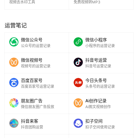
视频去水印工具
免费视频转MP3
运
营
记
录
运营笔记
微信公众号
微信小程序
经
公众号的运营记录
小程序的运营记录
验
教
微信视频号
抖音号运营
程
视频号的运营记录
抖音号运营记录
百度百家号
今日头条号
软
百度百家号运营记录
头条号的运营记录
件
应
朋友圈广告
Ai创作记录
用
微信朋友圈广告投放
Ai图文视频创作
登录
注册
服
抖音来客
扣子空间
务
抖音团购运营
扣子空间使用记录
项