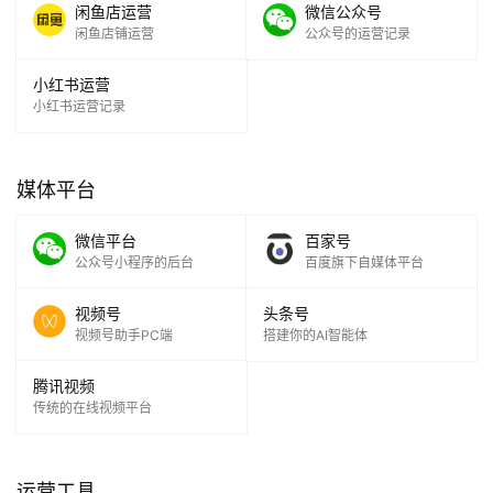
闲鱼店运营
微信公众号
目
闲鱼店铺运营
公众号的运营记录
A
小红书运营
I
小红书运营记录
提
示
词
媒体平台
微信平台
百家号
开
公众号小程序的后台
百度旗下自媒体平台
源
代
视频号
头条号
码
视频号助手PC端
搭建你的AI智能体
常
腾讯视频
用
传统的在线视频平台
链
接
运营工具