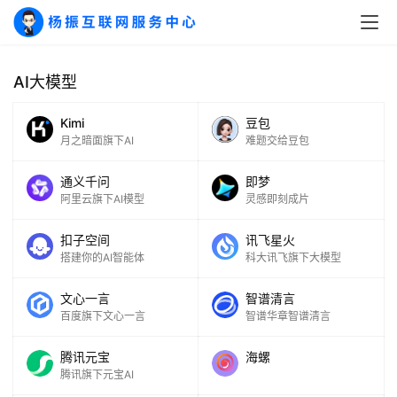
AI大模型
Kimi
豆包
月之暗面旗下AI
难题交给豆包
通义千问
即梦
阿里云旗下AI模型
灵感即刻成片
扣子空间
讯飞星火
搭建你的AI智能体
科大讯飞旗下大模型
文心一言
智谱清言
百度旗下文心一言
智谱华章智谱清言
腾讯元宝
海螺
腾讯旗下元宝AI