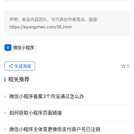
经
声明：来自内容团队，仅代表创作者观点。链接：
验
https://eyangzhen.com/36.html
教
程
微信小程序
软
件
生成海报
0
应
用
相关推荐
登录
注册
服
微信小程序备案3个月没通过怎么办
务
项
如何获取小程序页面链接
目
微信小程序主体变更微信支付商户号已注销
A