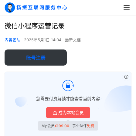
微信小程序运营记录
内容团队
2025年5月1日 14:04
最新文档
账号注册
A
I
已付
实
干
群
您需要付费解锁才能查看当前内容
成为本站会员
运
营
Vip会员
¥
199.00
事业伙伴
免费
记
录