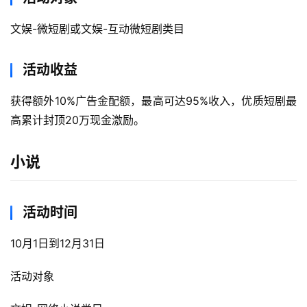
文娱-微短剧或文娱-互动微短剧类目
活动收益
A
获得额外10%广告金配额，最高可达95%收入，优质短剧最
I
高累计封顶20万现金激励。
实
干
小说
群
运
活动时间
营
记
10月1日到12月31日
录
活动对象
经