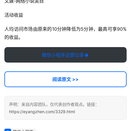
验
文娱-网络小说类目
教
程
活动收益
人均访问市场由原来的10分钟降低为5分钟，最高可享90%
软
的收益。
件
应
用
微信小程序运营记录
登录
注册
服
务
阅读原文 >>
项
目
A
声明：来自内容团队，仅代表创作者观点。链接：
I
https://eyangzhen.com/3329.html
提
示