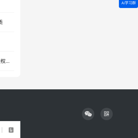
Ai学习群
质
小程序首页浏览时要求授权登录，违反先体验后授权规范，审核被驳回