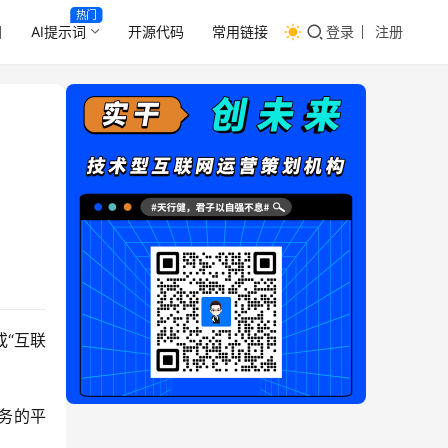
热门
目
AI提示词
开源代码
常用链接
登录
注册
或“互联
务的平