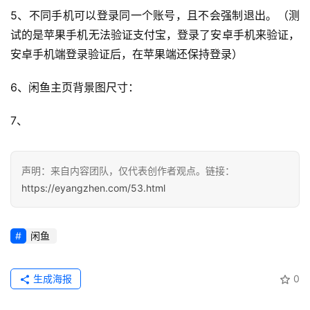
应
5、不同手机可以登录同一个账号，且不会强制退出。（测
用
试的是苹果手机无法验证支付宝，登录了安卓手机来验证，
安卓手机端登录验证后，在苹果端还保持登录）
登录
注册
服
务
6、闲鱼主页背景图尺寸：
项
目
7、
A
I
声明：来自内容团队，仅代表创作者观点。链接：
提
https://eyangzhen.com/53.html
示
词
闲鱼
开
源
生成海报
0
代
码