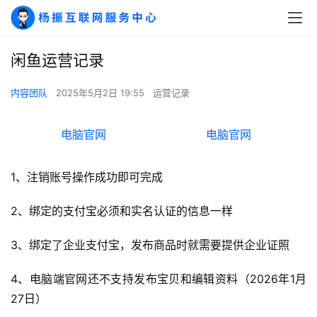
A
I
实
闲鱼运营记录
干
群
内容团队
2025年5月2日 19:55
运营记录
运
营
电脑官网
电脑官网
记
录
1、注销账号操作成功即可完成
经
2、绑定的支付宝必须和实名认证的信息一样
验
教
3、绑定了企业支付宝，发布商品时就需要提供企业证照
程
4、电脑端官网还不支持发布宝贝和编辑资料（2026年1月
软
27日）
件