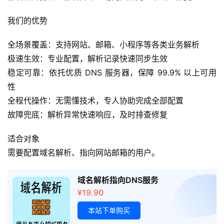
我们的优势
A
I
全场景覆盖：支持网站、邮箱、小程序等各类业务解析
实
极速生效：专业配置，解析记录快速同步生效
干
稳定可靠：依托优质 DNS 服务器，保障 99.9% 以上可用
群
性
全程代操作：无需懂技术，专人协助完成全部配置
运
故障兜底：解析异常快速响应，及时排查修复
营
记
适合对象
录
需要配置域名解析、指向网站邮箱的用户。 
经
域名解析指向DNS服务
验
¥
19.90
教
程
本站下单购买