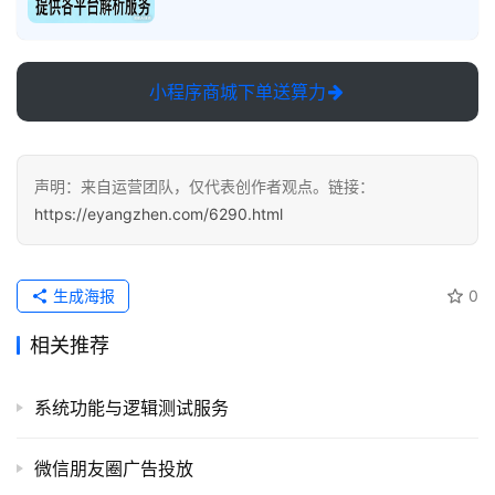
软
件
应
小程序商城下单送算力
用
登录
注册
服
务
声明：来自运营团队，仅代表创作者观点。链接：
项
https://eyangzhen.com/6290.html
目
生成海报
0
A
I
相关推荐
提
示
词
系统功能与逻辑测试服务
开
微信朋友圈广告投放
源