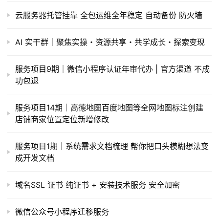
代
云服务器托管挂靠 全包运维全年稳定 自动备份 防火墙
码
AI 实干群｜聚焦实操・资源共享・共学成长・探索变现
常
用
服务项目9期｜微信小程序认证年审代办 | 官方渠道 不成
链
功包退
接
服务项目14期｜高德地图百度地图等全网地图标注创建
店铺商家位置定位新增修改
服务项目1期｜系统需求文档梳理 帮你把口头模糊想法变
成开发文档
域名SSL 证书 纯证书 + 安装技术服务 安全加密
微信公众号小程序迁移服务