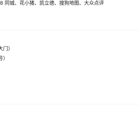
8 同城、花小猪、凯立德、搜狗地图、大众点评
大门）
牌号）