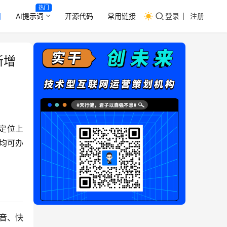
热门
目
AI提示词
开源代码
常用链接
登录
注册
新增
定位上
均可办
音、快