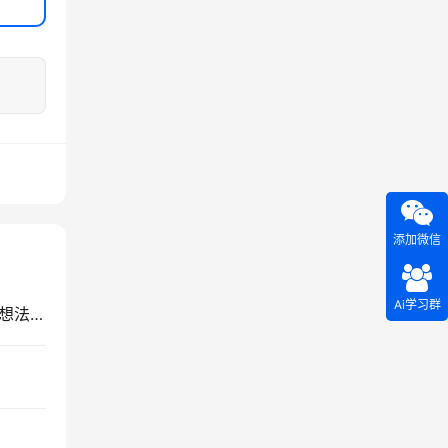
添加微信
Ai学习群
服务项目1期｜系统需求文档梳理 帮你把口头模糊想法变成开发文档