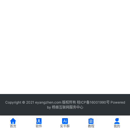
登录
注册
服
务
项
目
A
I
提
示
词
开
源
代
Copyright © 2021 eyangzhen.com 版权所有
桂ICP备16001990号
Powered
by
杨振互联网服务中心
码
常
首页
软件
实干群
教程
我的