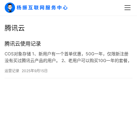
干
群
腾讯云
运
营
记
腾讯云使用记录
录
COS对象存储 1、新用户有一个首单优惠，50G一年，仅限新注册
没有买过腾讯云产品的用户。 2、老用户可以购买10G一年的套餐，
对象存储(COS)资源包费用9.77元，这里我们先选…
经
运营记录
2025年9月15日
验
教
程
软
件
应
用