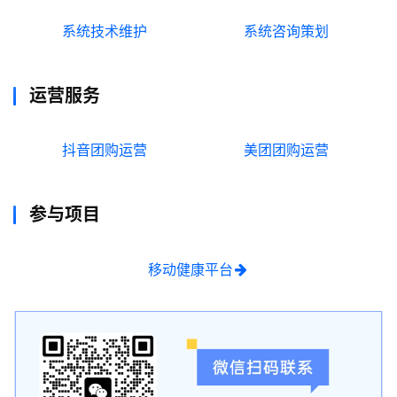
A
系统技术维护
系统咨询策划
I
实
干
运营服务
群
运
抖音团购运营
美团团购运营
营
记
录
参与项目
经
移动健康平台
验
教
程
软
件