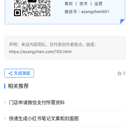
应
用
登录
注册
服
务
项
声明：来自内容团队，仅代表创作者观点。链接：
目
https://eyangzhen.com/100.html
A
I
生成海报
0
提
相关推荐
示
词
门店申请微信支付所需资料
开
源
快速生成小红书笔记文案和封面图
代