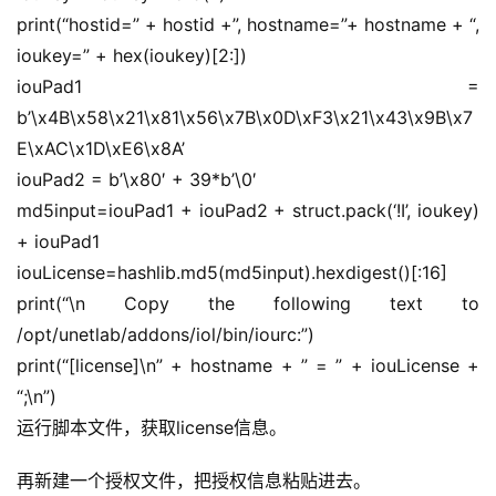
print(“hostid=” + hostid +”, hostname=”+ hostname + “, 
A
ioukey=” + hex(ioukey)[2:])
I
提
iouPad1 = 
示
b’\x4B\x58\x21\x81\x56\x7B\x0D\xF3\x21\x43\x9B\x7
词
E\xAC\x1D\xE6\x8A’
iouPad2 = b’\x80′ + 39*b’\0′
开
md5input=iouPad1 + iouPad2 + struct.pack(‘!I’, ioukey) 
源
+ iouPad1
代
iouLicense=hashlib.md5(md5input).hexdigest()[:16]
码
print(“\n Copy the following text to 
/opt/unetlab/addons/iol/bin/iourc:”)
常
print(“[license]\n” + hostname + ” = ” + iouLicense + 
用
链
“;\n”)
接
运行脚本文件，获取license信息。
再新建一个授权文件，把授权信息粘贴进去。