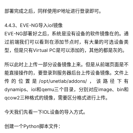
部署完成之后，同样使用IP地址进行登录即可。
4.4.3、EVE-NG导入iol镜像
EVE-NG部署好之后，系统是没有设备的软件镜像在的。通
过前端我们可以看到在添加节点时，有大量的可选设备类
型，但是只有Virtual PC是可以添加的，其他的都是灰的。
所以此时上上传一部分设备镜像上来。但是从前端页面是不
能直接操作的，要登录到服务器后台上传设备镜像。文件上
A
传的位置是/opt/unetlab/addons/，该路径下有
I
dynamips、iol和qemu三个目录，分别对应image、bin和
实
qcow2三种格式的镜像，需要区分格式进行上传。
干
群
今天我们先看一下IOL设备的导入方式。
运
创建一个Python脚本文件：
营