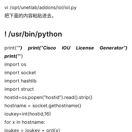
记
vi /opt/unetlab/addons/iol/iol.py
录
把下面的内容粘贴进去。
经
! /usr/bin/python
验
教
print(“
“) print(“Cisco IOU License Generator”) 
程
print(“
“)
import os
软
import socket
件
应
import hashlib
用
import struct
hostid=os.popen(“hostid”).read().strip()
登录
注册
服
hostname = socket.gethostname()
务
ioukey=int(hostid,16)
项
for x in hostname:
目
ioukey = ioukey + ord(x)