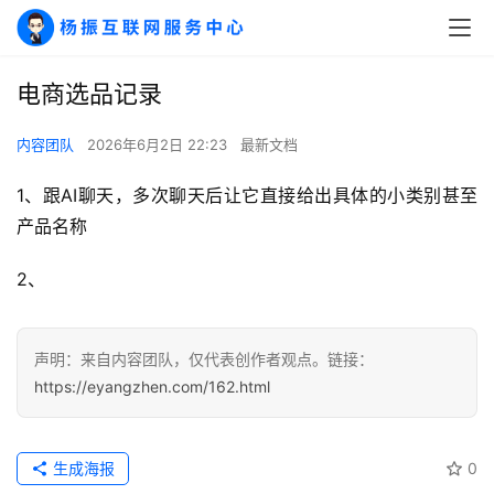
电商选品记录
A
I
内容团队
2026年6月2日 22:23
最新文档
实
干
1、跟AI聊天，多次聊天后让它直接给出具体的小类别甚至
群
产品名称
2、
运
营
记
录
声明：来自内容团队，仅代表创作者观点。链接：
https://eyangzhen.com/162.html
经
验
生成海报
0
教