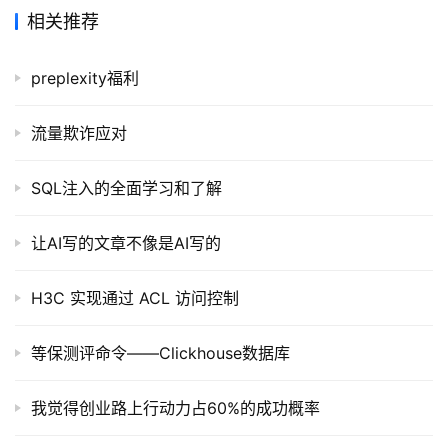
程
相关推荐
软
preplexity福利
件
应
用
流量欺诈应对
登录
注册
服
SQL注入的全面学习和了解
务
项
让AI写的文章不像是AI写的
目
H3C 实现通过 ACL 访问控制
A
I
等保测评命令——Clickhouse数据库
提
示
我觉得创业路上行动力占60%的成功概率
词