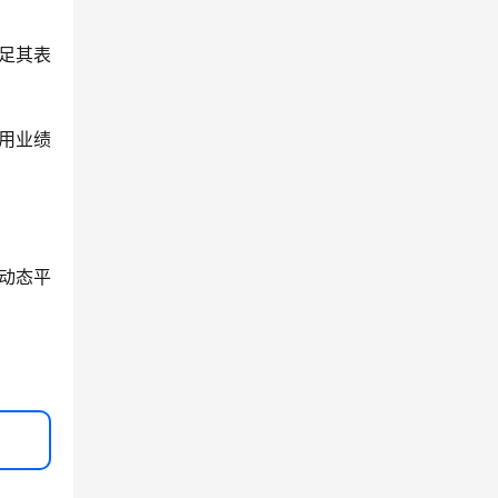
足其表
用业绩
动态平