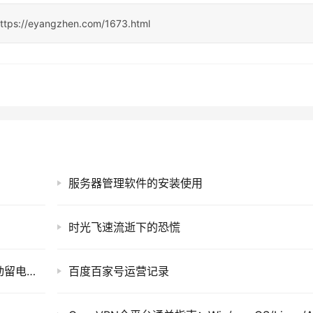
ttps://eyangzhen.com/1673.html
服务器管理软件的安装使用
时光飞速流逝下的恐慌
装修、教育老板狂喜：不用线上卖卡，客户主动留电话！本地推“纯线索”模式全揭秘
百度百家号运营记录