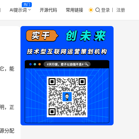
热门
目
AI提示词
开源代码
常用链接
登录
注册
它，能
明，正
源分配