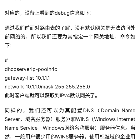
I
实
对应的，设备上看到的debug信息如下：
干
群
通过我们前面对路由表的了解，没有默认网关是无法访问外
部网络的，所以我们还要为其指定一个网关地址，命令如
运
下：
营
记
#
录
dhcpserverip-poolh4c
gateway-list 10.1.1.1
经
network 10.1.1.0mask 255.255.255.0
验
此时客户端就可以获取到IPv4默认网关了。
教
程
同样的，我们还可以为其配置DNS（Domain Name 
Server，域名服务器）服务器和WINS（Windows Internet 
软
Name Service，Windows网络名称服务）服务器信息。当
件
然，一般用户很少用的WINS服务器，使用标准域的企业用
应