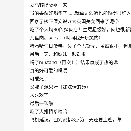
立马转场隔壁一家
贵的果然好喝多了……就算是烈酒也能做得很好
回家了楼下保安说以为英国美女回来了呢😜
吃了个人均60的烤肉店！生意超级好，肉也很
几盘肉。sad。（呵呵我开玩笑的）
哈哈哈生日蛋糕，买了个巴斯克，虽然很小，但是
最后一天，和妹妹一起逛街
喝了m stand（再次！）结果点成了热的😭
真的好可爱的吗喽
可爱死了
又喝了混果汁（妹妹请的😏）
太喜欢了
最后一顿啦
吃了大排档哈哈哈
飞机延误，回到家都3点第二天还要上班，草