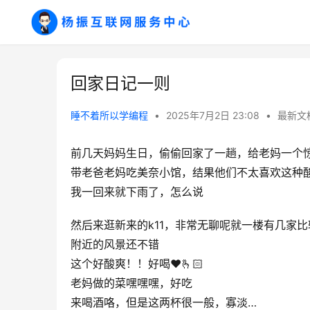
回家日记一则
睡不着所以学编程
•
2025年7月2日 23:08
•
最新文
前几天妈妈生日，偷偷回家了一趟，给老妈一个惊
带老爸老妈吃美奈小馆，结果他们不太喜欢这种酸
我一回来就下雨了，怎么说
然后来逛新来的k11，非常无聊呢就一楼有几家
附近的风景还不错
这个好酸爽！！好喝❤️🫰🏻
老妈做的菜嘿嘿嘿，好吃
来喝酒咯，但是这两杯很一般，寡淡…