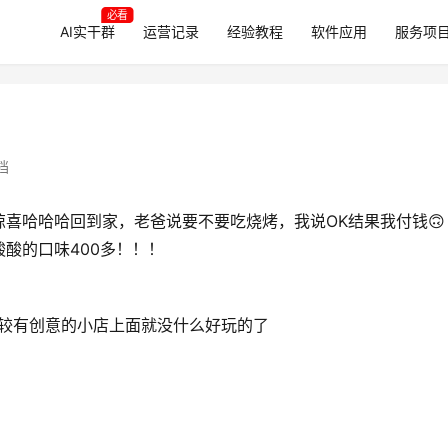
必看
AI实干群
运营记录
经验教程
软件应用
服务项
档
喜哈哈哈回到家，老爸说要不要吃烧烤，我说OK结果我付钱🙃
酸的口味400多！！！
比较有创意的小店上面就没什么好玩的了