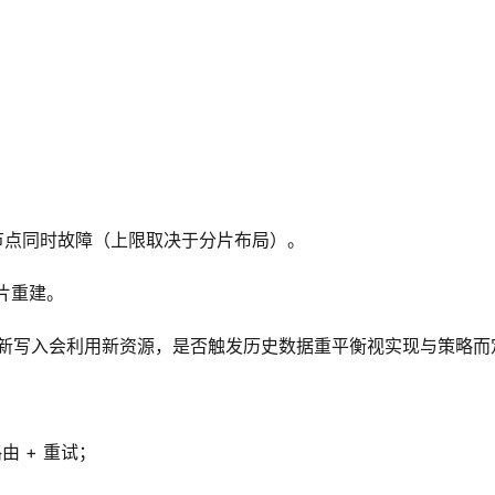
；
多节点同时故障（上限取决于分片布局）。
分片重建。
；新写入会利用新资源，是否触发历史数据重平衡视实现与策略而
路由 + 重试；