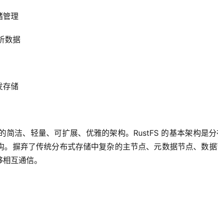
储管理
析数据
发存储
inIO 的简洁、轻量、可扩展、优雅的架构。RustFS 的基本架构是
构。摒弃了传统分布式存储中复杂的主节点、元数据节点、数据
够相互通信。