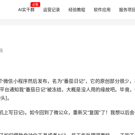
必看
AI实干群
运营记录
经验教程
软件应用
服务项
档
个微信小程序然后发布，名为“番茄日记”，它的原创部分很少，
，平台通知我“番茄日记”被冻结，大概是没人用的缘故吧。毕竟
头]。
机上写日记)。如今回到了微公众，重新又“复国”了！我想以后