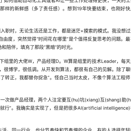
，和同事聊到了如何借助自动化工具或者AI让一些工作处理得更快，一天的
初那样的新鲜感（多了责任感）。想到19年快要结束，也刚好快
刚入职时，无论生活还是工作，都是迷茫+摸索的模式。我没想过
自由度，突然觉得“时间花在哪里”是个值得反复思考的问题。最
和陪伴，填充了那段“黑暗”的时光。
下组里的大佬W，产品经理D。W算是组里的技术Leader，每
牛，很博学，很低调。从开发到算法，都很有自己的见解。除了聊
得了转正，我都替你捉急”。怪自己当时太皮，不像个算法工程师
品经理，两个人注定要互(hu)坑(xiang)互(shang)助(ha
实是实现了，但是把很多AI(artificial intelligence
生活。同一行业，也分节奏快和节奏慢的企业，有的人选择年轻