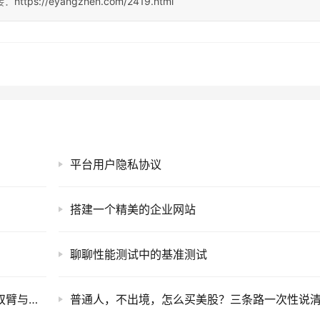
接：
https://eyangzhen.com/2419.html
平台用户隐私协议
搭建一个精美的企业网站
聊聊性能测试中的基准测试
网络升级不宕机？H3C防火墙旁挂引流实战，双臂与单臂的巅峰对决！
普通人，不出境，怎么买美股？三条路一次性说