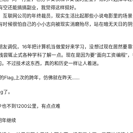
有空还能搞搞副业，我觉得这样挺好。
，互联网公司的年终裁员，现实生活比起那些小说电影里的场景
有时候很怕自己的小小志向被现实消磨殆尽，站在暗无天日的阴
朋友调侃，16年把计算机当做爱好来学习，没想过现在居然要靠
浅尝辄止式各种学科了解一点。现在是因为要“面向工资编程”，
习。不过技术这东西，真的和历史一样让人着迷。
Flag,上次的跨年，仿佛就在昨天……
ag了。
步也不到1200公里，有点点难
明年继续