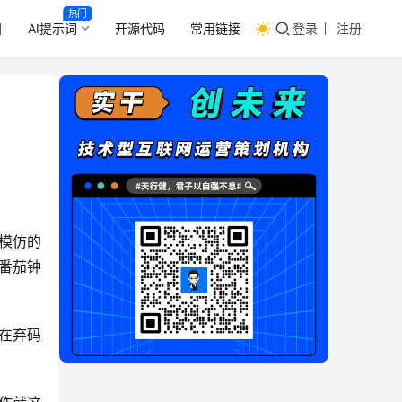
热门
目
AI提示词
开源代码
常用链接
登录
注册
模仿的
，番茄钟
会在弃码