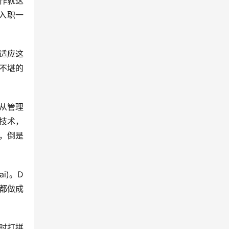
工作就这
入职一
适应这
不堪的
天从管理
技术，
，倒是
i)。D
)都做成
时打拼