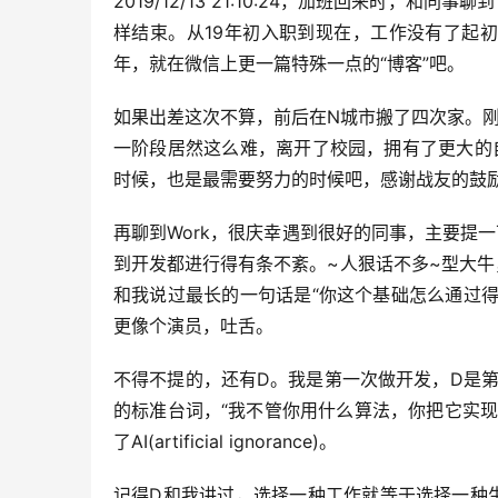
2019/12/13 21:10:24，加班回来时
样结束。从19年初入职到现在，工作没有了起
年，就在微信上更一篇特殊一点的“博客”吧。
如果出差这次不算，前后在N城市搬了四次家。
一阶段居然这么难，离开了校园，拥有了更大的
时候，也是最需要努力的时候吧，感谢战友的鼓励
再聊到Work，很庆幸遇到很好的同事，主要提一
到开发都进行得有条不紊。~人狠话不多~型大
和我说过最长的一句话是“你这个基础怎么通过
更像个演员，吐舌。
不得不提的，还有D。我是第一次做开发，D是第一次做产
的标准台词，“我不管你用什么算法，你把它实现就行”。我确
了AI(artificial ignorance)。
记得D和我讲过，选择一种工作就等于选择一种