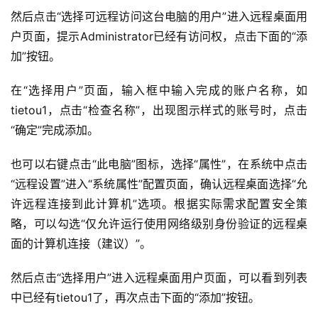
然后点击“选择可远程访问这台电脑的用户”进入远程桌面用
软
户页面，提示Administrator已经有访问权，点击下面的“添
件
应
加”按钮。
用
在“选择用户”页面，输入框中输入完成的账户名称，如
登录
注册
tietou1，点击“检查名称”，出现图示样式的账号时，点击
服
务
“确定”完成添加。
项
目
也可以右键点击“此电脑”图标，选择“属性”，在系统中点击
“远程设置”进入“系统属性”配置页面，确认远程桌面选择“允
A
许远程连接到此计算机”选项。根据实际需求配置安全策
I
略，可以勾选“仅允许运行使用网络级别身份验证的远程桌
提
面的计算机连接（建议）”。
示
词
然后点击“选择用户”进入远程桌面用户页面，可以看到列表
中已经有tietou1了，再次点击下面的“添加”按钮。
开