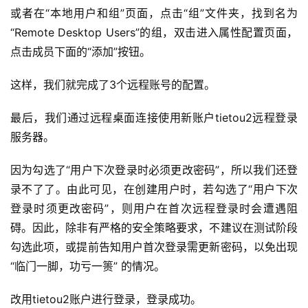
源
或者在“本地用户和组”页面，点击“组”文件夹，找到名为
代
“Remote Desktop Users”的组，双击进入属性配置页面，
码
点击成员下面的“添加”按钮。
常
这样，我们就完成了3个远程账号的配置。
用
链
最后，我们通过远程桌面连接使用新账户tietou2远程登录
接
服务器。
因为勾选了“用户下次登录时必须更改密码”，所以我们还登
录不了了。由此可见，在创建用户时，若勾选了“用户下次
登录时须更改密码”，则用户在首次远程登录时会遭遇阻
碍。因此，除非有严格的安全策略要求，不建议在测试阶段
勾选此项，或提前告知用户首次登录需更新密码，以免出现 
“临门一脚，功亏一篑” 的情况。
改用tietou2账户进行登录，登录成功。