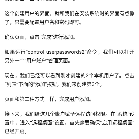
这个创建用户的界面，就和我们在安装系统时的界面有点像
了，只需要配置用户名和密码即可。
A
I
确认页面，点击“完成”进行添加。
实
干
如果运行“control userpasswords2”命令，我们可以打开
群
另外一个“用户账户”管理页面。
运
现在，我们已经可以看到刚才创建的2个本机用户了。点击
营
“列表”下面的“添加”按钮，我们来创建第3个。
记
录
页面和第二种方式一样，完成用户添加。
经
接下来，我们给这几个账户赋予远程访问权限。在“系统”设
验
置中，进入“远程桌面”设置，首先需要确保“启用远程桌面”
教
已经开启。
程