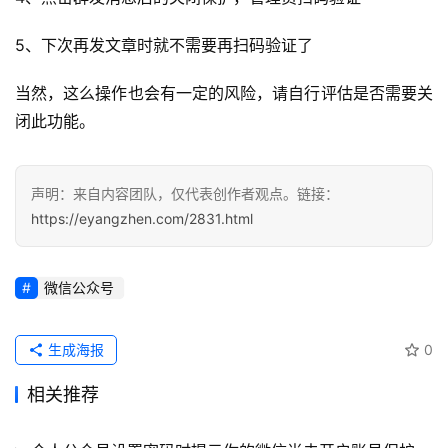
验
教
5、下次再发文章时就不需要再扫码验证了
程
当然，这么操作也会有一定的风险，请自行评估是否需要关
软
闭此功能。
件
应
用
声明：来自内容团队，仅代表创作者观点。链接：
https://eyangzhen.com/2831.html
登录
注册
服
务
项
微信公众号
目
生成海报
0
A
I
相关推荐
提
示