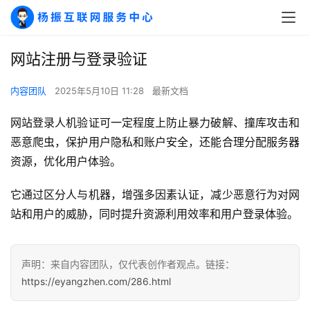
干
群
网站注册与登录验证
运
营
内容团队
2025年5月10日 11:28
最新文档
记
录
网站登录人机验证可一定程度上防止暴力破解、撞库攻击和
恶意爬虫，保护用户隐私和账户安全，还能合理分配服务器
经
资源，优化用户体验。
验
教
它通过区分人与机器，增强多因素认证，减少恶意行为对网
程
站和用户的威胁，同时提升资源利用效率和用户登录体验。
软
件
声明：来自内容团队，仅代表创作者观点。链接：
应
https://eyangzhen.com/286.html
用