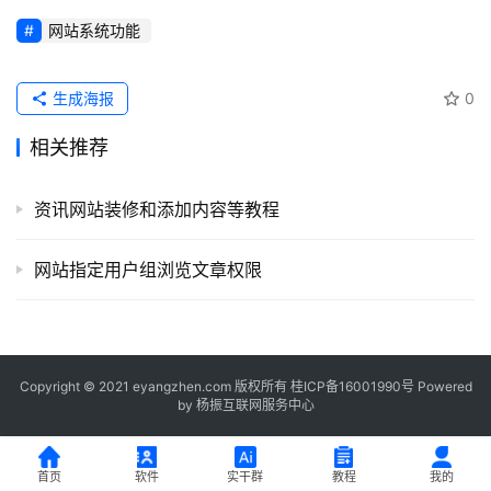
登录
注册
服
网站系统功能
务
项
生成海报
0
目
相关推荐
A
I
资讯网站装修和添加内容等教程
提
示
网站指定用户组浏览文章权限
词
开
源
代
Copyright © 2021 eyangzhen.com 版权所有
桂ICP备16001990号
Powered
by
杨振互联网服务中心
码
常
首页
软件
实干群
教程
我的