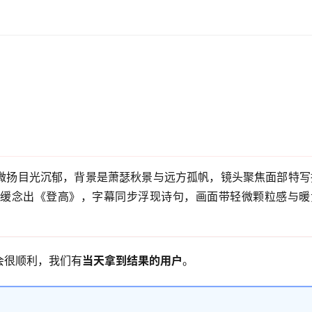
微扬目光沉郁，背景是萧瑟秋景与远方孤帆，镜头聚焦面部特写
缓念出《登高》，字幕同步浮现诗句，画面带轻微颗粒感与暖
会很顺利，我们有
当天拿到结果的用户
。