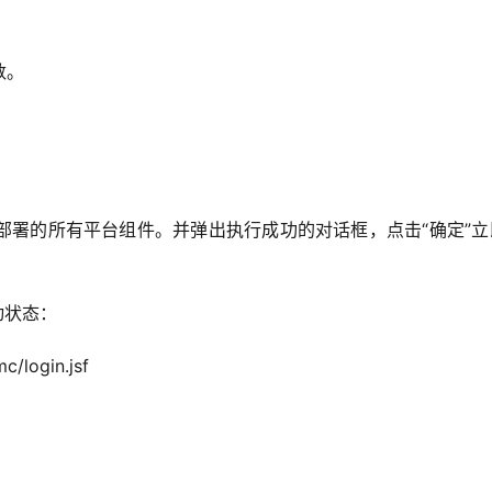
。
数。
部署的所有平台组件。并弹出执行成功的对话框，点击“确定”立
动状态：
login.jsf