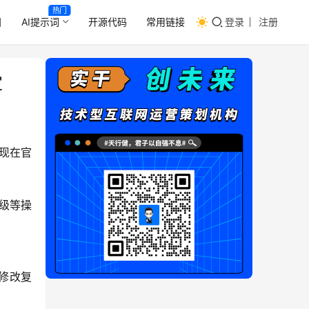
热门
目
AI提示词
开源代码
常用链接
登录
注册
定
是现在官
级等操
题修改复