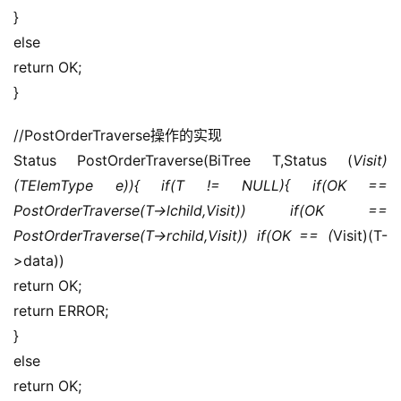
}
else
return OK;
}
//PostOrderTraverse操作的实现
Status PostOrderTraverse(BiTree T,Status (
Visit)
(TElemType e)){ if(T != NULL){ if(OK == 
PostOrderTraverse(T->lchild,Visit)) if(OK == 
PostOrderTraverse(T->rchild,Visit)) if(OK == (
Visit)(T-
>data))
return OK;
return ERROR;
}
else
return OK;