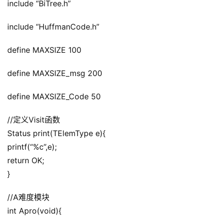
include “BiTree.h”
include “HuffmanCode.h”
define MAXSIZE 100
define MAXSIZE_msg 200
define MAXSIZE_Code 50
//定义Visit函数
Status print(TElemType e){
printf(“%c”,e);
return OK;
}
//A难度模块
int Apro(void){