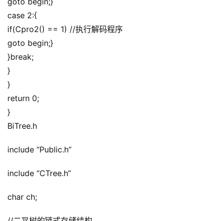
goto begin;}
case 2:{
if(Cpro2() == 1) //执行解码程序
goto begin;}
}break;
}
}
return 0;
}
BiTree.h
include “Public.h”
include “CTree.h”
char ch;
//二叉树的链式存储结构