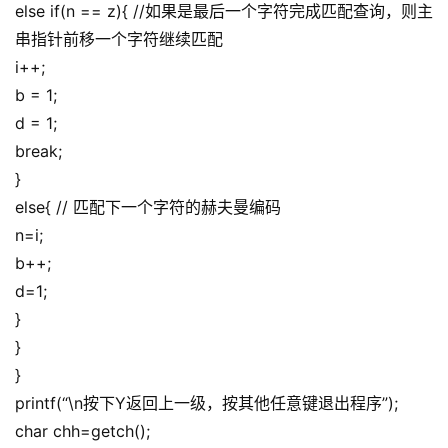
else if(n == z){ //如果是最后一个字符完成匹配查询，则主
登录
注册
服
串指针前移一个字符继续匹配
务
i++;
项
b = 1;
目
d = 1;
break;
A
I
}
提
else{ // 匹配下一个字符的赫夫曼编码
示
n=i;
词
b++;
d=1;
开
}
源
}
代
}
码
printf(“\n按下Y返回上一级，按其他任意键退出程序”);
char chh=getch();
常