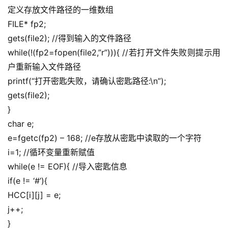
定义存放文件路径的一维数组
FILE* fp2;
gets(file2); //得到输入的文件路径
while(!(fp2=fopen(file2,”r”))){ //若打开文件失败则提示用
户重新输入文件路径
printf(“打开密匙失败，请确认密匙路径:\n”);
gets(file2);
}
char e;
e=fgetc(fp2) – 168; //e存放从密匙中读取的一个字符
i=1; //循环变量重新赋值
while(e != EOF){ //导入密匙信息
if(e != ‘#’){
HCC[i][j] = e;
j++;
}