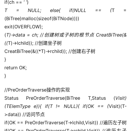
if(ch == ‘ ‘)
T = NULL; else{ if(NULL == (
T = 
(BiTree)malloc(sizeof(BiTNode))))
exit(OVERFLOW);
(
T)->data = ch; //创建树或子树的根节点 CreatBiTree(&
((
T)->lchild)); //创建坐子树
CreatBiTree(&((*T)->rchild)); //创建右子树
}
return OK;
}
//PreOrderTraverse操作的实现
Status PreOrderTraverse(BiTree T,Status (
Visit)
(TElemType e)){ if(T != NULL){ if(OK == (
Visit)(T-
>data)) //访问节点
if(OK == PreOrderTraverse(T->lchild,Visit)) //遍历左子树
if(OK == PreOrderTraverse(T->rchild,Visit)) //遍历右子