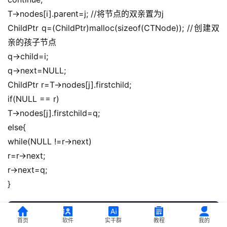
T->nodes[i].parent=j; //将节点的双亲置为j
ChildPtr q=(ChildPtr)malloc(sizeof(CTNode)); //创建双
亲的孩子节点
q->child=i;
q->next=NULL;
ChildPtr r=T->nodes[j].firstchild;
if(NULL == r)
T->nodes[j].firstchild=q;
else{
while(NULL !=r->next)
r=r->next;
r->next=q;
}
}
首页
软件
实干群
教程
我的