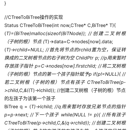
}
//CTreeToBiTree操作的实现
Status CTreeToBiTree(int now,CTree* C,BiTree* T){
(
T)=(BiTree)malloc(sizeof(BiTNode)); //创建二叉树根
（子树的根）节点 (
T)->data=C->nodes[now].data;
(
T)->rchild=NULL; //首先将节点的rchild置为空，保证转
换成的二叉树根节点的右子树为空 ChildPtr p; //p用来暂时
存放孩子指针 p=C->nodes[now].firstchild; //将二叉树根
（子树的根）节点的第一个孩子指针赋予p if(p!=NULL){ //
若二叉树根（子树的根）节点有孩子 CTreeToBiTree(p-
>child,C,&((
T)->lchild)); //创建二叉树根（子树的根）节点
的左孩子为该第一个孩子
BiTree q = (
T)->lchild; //q用来暂时存放兄弟节点的指针 
p=p->next; //下一个孩子 while(NULL != p){ //所有孩子 
CTreeToBiTree(p->child,C,&(q->rchild)); //创建二叉树根