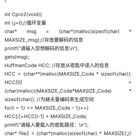
int Cpro2(void){
int i,j=0;//循环变量
char* msg = (char*)malloc(sizeof(char) * 
MAXSIZE_msg);//存放要解码的信息
printf(“请输入您想解码的信息\n”);
gets(msg);
HuffmanCode HCC; //存放从密匙中读入的信息
HCC = (char**)malloc(MAXSIZE_Code * sizeof(char
)); 
HCC[0] = 
(char
)malloc((MAXSIZE_Code*MAXSIZE_Code) * 
sizeof(char)); //为赫夫曼编码表生成空间
for(i = 1;i <= MAXSIZE_Code – 1;i++)
HCC[i]=HCC[i-1] + MAXSIZE_Code;
printf(“请输入要载入的密匙路径：\n”);
char* file2 = (char*)malloc(sizeof(char) * MAXSIZE);//