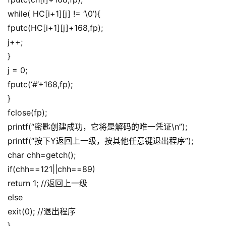
while( HC[i+1][j] != ‘\0’){
fputc(HC[i+1][j]+168,fp);
j++;
}
j = 0;
fputc(‘#’+168,fp);
}
fclose(fp);
printf(“密匙创建成功，它将是解码的唯一凭证\n”);
printf(“按下Y返回上一级，按其他任意键退出程序”);
char chh=getch();
if(chh==121||chh==89)
return 1; //返回上一级
else
exit(0); //退出程序
}