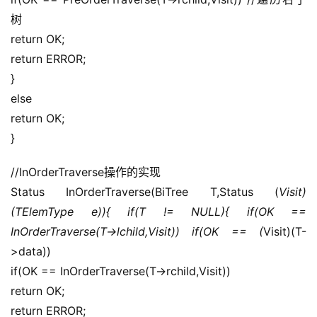
树
return OK;
return ERROR;
}
else
return OK;
}
//InOrderTraverse操作的实现
Status InOrderTraverse(BiTree T,Status (
Visit)
(TElemType e)){ if(T != NULL){ if(OK == 
InOrderTraverse(T->lchild,Visit)) if(OK == (
Visit)(T-
>data))
if(OK == InOrderTraverse(T->rchild,Visit))
return OK;
return ERROR;