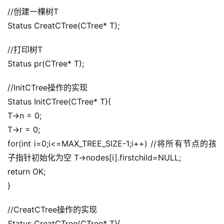
//创建一棵树T
Status CreatCTree(CTree* T);
//打印树T
Status pr(CTree* T);
//InitCTree操作的实现
Status InitCTree(CTree* T){
T->n = 0;
T->r = 0;
for(int i=0;i<=MAX_TREE_SIZE-1;i++) //将所有节点的孩
子指针初始化为空 T->nodes[i].firstchild=NULL;
return OK;
}
//CreatCTree操作的实现
Status CreatCTree(CTree* T){