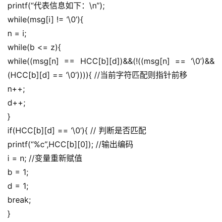
printf(“代表信息如下：\n”);
干
while(msg[i] != ‘\0’){
群
n = i;
运
while(b <= z){
营
while((msg[n] == HCC[b][d])&&(!((msg[n] == ‘\0’)&&
记
(HCC[b][d] == ‘\0’)))){ //当前字符匹配则指针前移
录
n++;
d++;
经
}
验
if(HCC[b][d] == ‘\0’){ // 判断是否匹配
教
printf(“%c”,HCC[b][0]); //输出编码
程
i = n; //变量重新赋值
b = 1;
软
件
d = 1;
应
break;
用
}