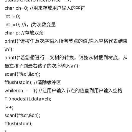
char ch=0; //用来存放用户输入的字符
int i=0;
int j=0; //i，j为次数变量
char p; //存放双亲
printf(“请按任意次序输入所有节点的值,输入空格代表结束
\n”);
printf(“若您想进行二叉树的转换，请按从树根到树底，从
最左孩子到最右孩子的次序输入\n”);
scanf(“%c”,&ch);
fflush(stdin); //清除缓冲区
while(ch != ‘ ‘){ //让用户输入节点的值直到用户输入空格
T->nodes[i].data=ch;
i++;
scanf(“%c”,&ch);
fflush(stdin);
}