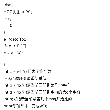
else{
HCC[i][j] = ‘\0’;
i++;
j = 0;
}
e=fgetc(fp2);
if( e != EOF)
e = e-168;
}
int z = i-1;//z代表字符个数
i=0;// 循环变量重新赋值
int b = 1;//指示当前匹配到第几个字符
int d = 1;//指示当前匹配到字串的第d个字符
A
int n; //指示当前从第几个msg开始比的
I
printf(“解码中…完成\n”);
实