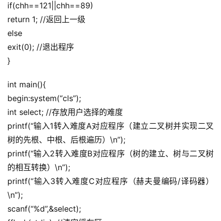
用
if(chh==121||chh==89)
链
return 1; //返回上一级
接
else
exit(0); //退出程序
}
int main(){
begin:system(“cls”);
int select; //存放用户选择的难度
printf(“输入1转入难度A对应程序（建立二叉树并实现二叉
树的先根、中根、后根遍历）\n”);
printf(“输入2转入难度B对应程序（树的建立、树与二叉树
的相互转换）\n”);
printf(“输入3转入难度C对应程序（赫夫曼编码/译码器）
\n”);
scanf(“%d”,&select);