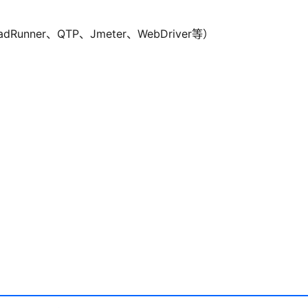
unner、QTP、Jmeter、WebDriver等）
）