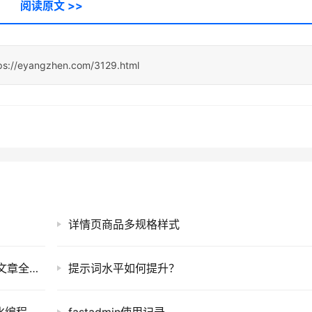
阅读原文 >>
ps://eyangzhen.com/3129.html
详情页商品多规格样式
卷死同行不手软！AI 代码工具搞定编写公众号文章全流程，偷偷笑到合不拢嘴
提示词水平如何提升？