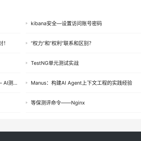
kibana安全—设置访问账号密码
封！
“权力”和”权利”联系和区别？
TestNG单元测试实战
一键生成用例、Cursor扫雷、接口异常自动化 – AI测试「三连击」实战全拆解
Manus：构建AI Agent上下文工程的实践经验
等保测评命令——Nginx