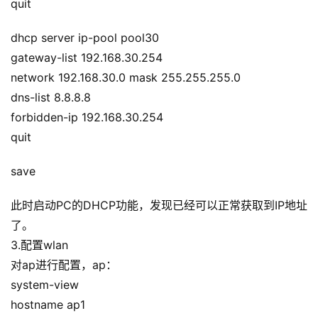
录
quit
dhcp server ip-pool pool30
经
gateway-list 192.168.30.254
验
教
network 192.168.30.0 mask 255.255.255.0
程
dns-list 8.8.8.8
forbidden-ip 192.168.30.254
软
quit
件
应
save
用
此时启动PC的DHCP功能，发现已经可以正常获取到IP地址
登录
注册
服
了。
务
3.配置wlan
项
对ap进行配置，ap：
目
system-view
hostname ap1
A