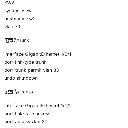
SW2:
system-view
hostname sw2
vlan 30
配置为trunk
interface GigabitEthernet 1/0/1
port link-type trunk
port trunk permit vlan 30
undo shutdown
配置为access
interface GigabitEthernet 1/0/2
port link-type access
port access vlan 30