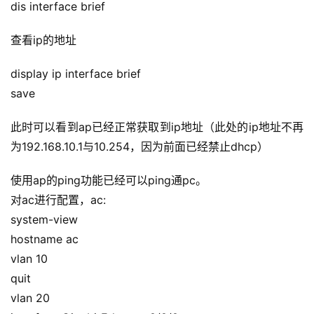
dis interface brief
I
提
查看ip的地址
示
词
display ip interface brief
save
开
源
此时可以看到ap已经正常获取到ip地址（此处的ip地址不再
代
为192.168.10.1与10.254，因为前面已经禁止dhcp）
码
使用ap的ping功能已经可以ping通pc。
常
对ac进行配置，ac:
用
system-view
链
hostname ac
接
vlan 10
quit
vlan 20