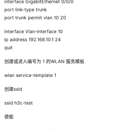
interface GigabitEthernet 0/0/0
port link-type trunk
port trunk permit vlan 10 20
interface Vlan-interface 10
ip address 192.168.10.1 24
quit
创建或进入编号为 1 的WLAN 服务模板
wlan service-template 1
创建ssid
ssid h3c-test
使能