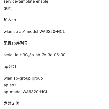
service-template enable
quit
加入ap
wlan ap ap1 model WA6320-HCL
配置ap序列号
serial-id H3C_3a-ab-7c-3e-05-00
ap分组
wlan ap-group group1
ap ap1
ap-model WA6320-HCL
发射无线