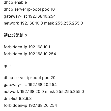
dhcp enable
dhcp server ip-pool pool10
gateway-list 192.168.10.254
network 192.168.10.0 mask 255.255.255.0
禁止分配该ip
forbidden-ip 192.168.10.1
forbidden-ip 192.168.10.254
A
I
quit
实
干
dhcp server ip-pool pool20
群
gateway-list 192.168.20.254
network 192.168.20.0 mask 255.255.255.0
运
dns-list 8.8.8.8
营
forbidden-ip 192.168.20.254
记