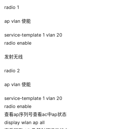
radio 1
ap vlan 使能
service-template 1 vlan 20
radio enable
发射无线
radio 2
ap vlan 使能
service-template 1 vlan 20
radio enable
查看ap序列号查看ac中ap状态
display wlan ap all