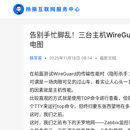
告别手忙脚乱！三台主机WireGu
电图
铁军哥
•
2025年11月18日 08:14
•
最新文档
在前面测试WireGuard的传输性能时（隐形
可谓是一场肉眼可见的过山车，着实让人心头一紧。
的因素就是主机性能。
比较直观的方式就是使用TOP命令进行查看，但是
个TTY来运行top命令，但终归要东张西望地
这时，我们之前。
这时，我们之前布下的天罗地网——Zabbix监控系统