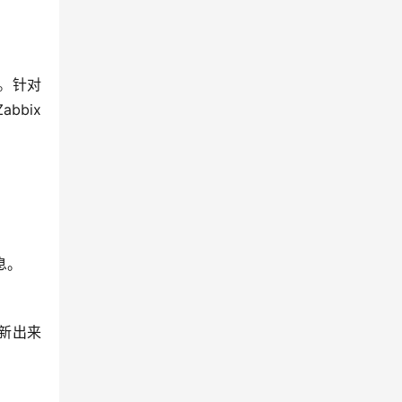
。针对
bbix 
息。
新出来