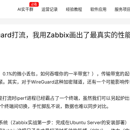
必看
AI实干群
运营记录
经验教程
软件应用
服务项
ard打流，我用Zabbix画出了最真实的性
杀手：0.1%的微小丢包，如何吞噬你的一半带宽？），传输带宽的
其实，对于WireGuard这种加密隧道，还有一个可能影响
打流时iperf进程已经霸占了一个终端，虽然我们可以另起炉
在多个终端间切换，手忙脚乱不说，数据也难以同步对比。
（Zabbix实战第一步：完成在Ubuntu Server的安装部署