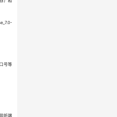
内存）和
e_7.0-
、端口号等
的监听端