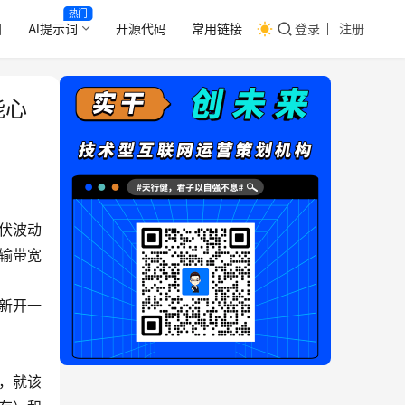
热门
目
AI提示词
开源代码
常用链接
登录
注册
能心
起伏波动
传输带宽
灶新开一
），就该