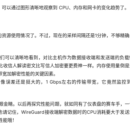
可以通过图形清晰地观察到 CPU、内存和网卡的变化趋势了。
的资源使用情况了。不过，现在的采样间隔还是1分钟，不够精确
们可以清晰地看到，对比主机作为数据接收端和发送端的负载
好比收信人解读密文比写信人加密要更费神一样。内存使用量倒是
带宽加解密性能的关键因素。
好像误差还是挺大的，1 Gbps左右的传输带宽，它竟然监控到2
副火眼金睛。以后再探究性能问题，就如同有了仪表盘的赛车手，
记住，WireGuard接收端解密数据时的CPU消耗要大于发
性能哦！