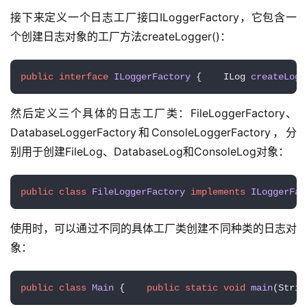
接下来定义一个日志工厂接口ILoggerFactory，它包含一
个创建日志对象的工厂方法createLogger()：
public
interface
ILoggerFactory
 {    
ILog 
createLogg
然后定义三个具体的日志工厂类：FileLoggerFactory、
DatabaseLoggerFactory和ConsoleLoggerFactory，分
别用于创建FileLog、DatabaseLog和ConsoleLog对象：
public
class
FileLoggerFactory
implements
ILoggerFac
使用时，可以通过不同的具体工厂类创建不同种类的日志对
象：
public
class
Main
 {    
public
static
void
main
(Strin