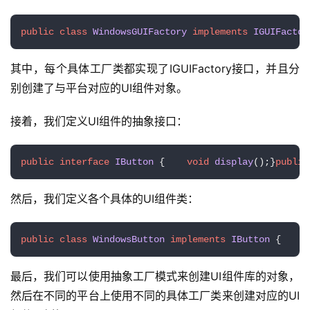
public
class
WindowsGUIFactory
implements
IGUIFactor
其中，每个具体工厂类都实现了IGUIFactory接口，并且分
别创建了与平台对应的UI组件对象。
接着，我们定义UI组件的抽象接口：
public
interface
IButton
 {    
void
display
()
;}
public
然后，我们定义各个具体的UI组件类：
public
class
WindowsButton
implements
IButton
 {    
p
最后，我们可以使用抽象工厂模式来创建UI组件库的对象，
然后在不同的平台上使用不同的具体工厂类来创建对应的UI