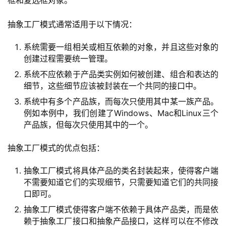
框和复选框对象。
I
提
抽象工厂模式通常适用于以下情况：
示
词
系统需要一组相关或相互依赖的对象，并且这些对象的
创建过程需要统一管理。
开
系统不应依赖于产品类实例如何被创建、组合和表达的
源
细节，这些细节应该被封装在一个共同的接口中。
代
系统中有多个产品族，而每次只使用其中某一族产品。
码
例如本例中，我们创建了Windows、Mac和Linux三个
产品族，但每次只使用其中的一个。
常
抽象工厂模式的优点包括：
用
链
抽象工厂模式将具体产品的类名封装起来，使得客户端
接
不需要知道它们的实现细节，只需要知道它们的共同接
口即可。
抽象工厂模式使得客户端不依赖于具体产品类，而是依
赖于抽象工厂接口和抽象产品接口，这样可以在不修改