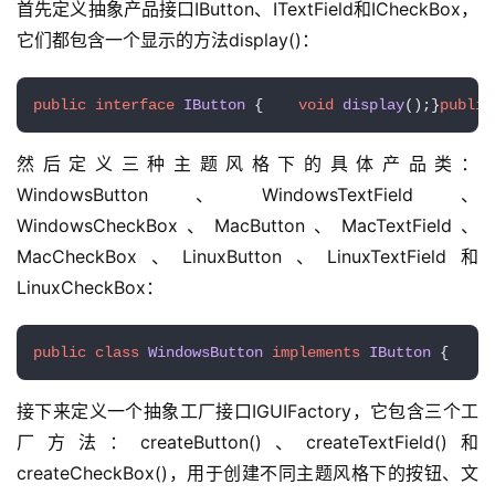
首先定义抽象产品接口IButton、ITextField和ICheckBox，
它们都包含一个显示的方法display()：
public
interface
IButton
 {    
void
display
()
;}
public
然后定义三种主题风格下的具体产品类：
WindowsButton、WindowsTextField、
WindowsCheckBox、MacButton、MacTextField、
MacCheckBox、LinuxButton、LinuxTextField和
LinuxCheckBox：
public
class
WindowsButton
implements
IButton
 {    
p
接下来定义一个抽象工厂接口IGUIFactory，它包含三个工
厂方法：createButton()、createTextField()和
createCheckBox()，用于创建不同主题风格下的按钮、文