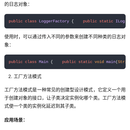
的日志对象：
public
class
LoggerFactory
 {    
public
static
ILog
c
使用时，可以通过传入不同的参数来创建不同种类的日志对
象：
public
class
Main
 {    
public
static
void
main
(
Strin
工厂方法模式
工厂方法模式是一种常见的创建型设计模式，它定义一个用
于创建对象的接口，让子类决定实例化哪个类。工厂方法模
式使一个类的实例化延迟到其子类。
应用场景：