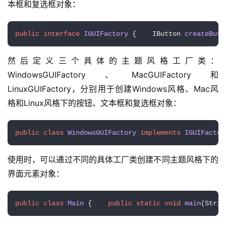
本框和复选框对象：
public
interface
IGUIFactory
 {    
IButton 
createButt
然后定义三个具体的主题风格工厂类：
WindowsGUIFactory、MacGUIFactory和
LinuxGUIFactory，分别用于创建Windows风格、Mac风
格和Linux风格下的按钮、文本框和复选框对象：
A
I
public
class
WindowsGUIFactory
implements
IGUIFactor
实
干
使用时，可以通过不同的具体工厂类创建不同主题风格下的
群
界面元素对象：
运
营
public
class
Main
 {    
public
static
void
main
(Strin
记