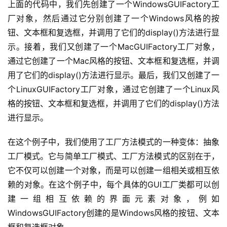
录
上面的代码中，我们先创建了一个WindowsGUIFactory工
厂对象，然后通过它分别创建了一个Windows风格的按
经
钮、文本框和复选框，并调用了它们的display()方法进行显
验
示。接着，我们又创建了一个MacGUIFactory工厂对象，
教
通过它创建了一个Mac风格的按钮、文本框和复选框，并调
程
用了它们的display()方法进行显示。最后，我们又创建了一
个LinuxGUIFactory工厂对象，通过它创建了一个Linux风
软
格的按钮、文本框和复选框，并调用了它们的display()方法
件
进行显示。
应
用
在这个例子中，我们使用了工厂方法模式的一种变体：抽象
登录
注册
工厂模式。它与简单工厂模式、工厂方法模式的区别在于，
服
它不仅可以创建一个对象，而是可以创建一组相关或相互依
务
项
赖的对象。在这个例子中，每个具体的GUI工厂类都可以创
目
建一组相互依赖的界面元素对象，例如
WindowsGUIFactory创建的是Windows风格的按钮、文本
A