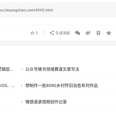
ps://eyangzhen.com/4505.html
0
生成海报
一个客户想做二级分销加自购返佣商城，系统逻辑层面需要考虑哪些？
公众号情书领域赛道文章写法
一个客户的App想做运维托管，涵盖Android、iOS、PC 端
想制作一批8090乡村怀旧治愈系列作品
情感语录视频创作记录