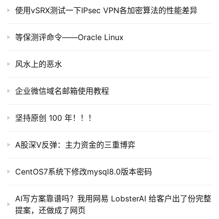
代
使用vSRX测试一下IPsec VPN各加密算法的性能差异
码
等保测评命令——Oracle Linux
常
用
风水上的恶水
链
接
企业微信域名邮箱使用教程
坚持原创 100 年！！！
A股深V反弹：主力资金的三重博弈
CentOS7系统下修改mysql8.0版本密码
AI写方案靠谱吗？我用网易 LobsterAI 给客户出了份完整
提案，还做成了网页