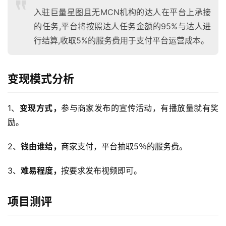
入驻巨量星图且无MCN机构的达人在平台上承接
的任务,平台将按照达人任务金额的95%与达人进
A
行结算,收取5%的服务费用于支付平台运营成本。
I
实
干
变现模式分析
群
运
1、
变现方式，
参与商家发布的宣传活动，有播放量就有奖
营
励。
记
录
2、
钱由谁给，
商家支付，平台抽取5％的服务费。
经
3、
难易程度，
按要求发布视频即可。
验
教
项目测评
程