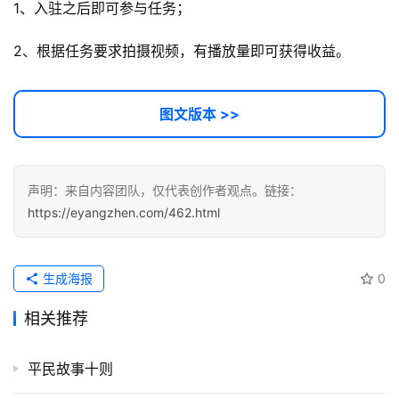
1、入驻之后即可参与任务；
软
件
2、根据任务要求拍摄视频，有播放量即可获得收益。
应
用
图文版本 >>
登录
注册
服
务
项
目
声明：来自内容团队，仅代表创作者观点。链接：
https://eyangzhen.com/462.html
A
I
生成海报
0
提
示
相关推荐
词
平民故事十则
开
源