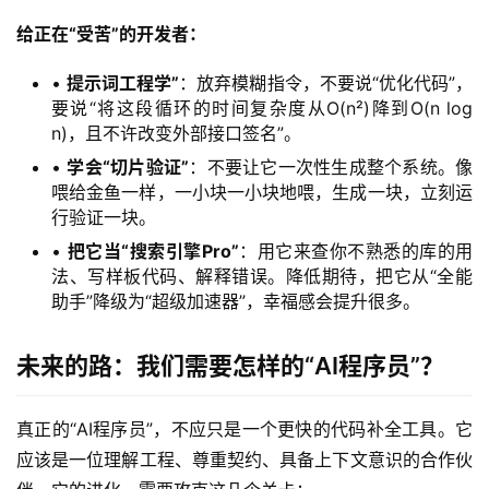
给正在“受苦”的开发者：
•
提示词工程学”
：放弃模糊指令，不要说“优化代码”，
要说“将这段循环的时间复杂度从O(n²)降到O(n log
n)，且不许改变外部接口签名”。
•
学会“切片验证”
：不要让它一次性生成整个系统。像
喂给金鱼一样，一小块一小块地喂，生成一块，立刻运
行验证一块。
•
把它当“搜索引擎Pro”
：用它来查你不熟悉的库的用
法、写样板代码、解释错误。降低期待，把它从“全能
助手”降级为“超级加速器”，幸福感会提升很多。
未来的路：我们需要怎样的“AI程序员”？
真正的“AI程序员”，不应只是一个更快的代码补全工具。它
应该是一位理解工程、尊重契约、具备上下文意识的合作伙