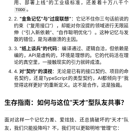
用、部署上线”的工业级标准，还差着十万八千个
用
。
TODO
链
接
2.
“金鱼记忆”与“过度联想”
：它记不住你三句话前说的
约束（“复用接口”），却能对你没提的领域进行无限延
伸（“引入新依赖”、“自作聪明优化”）。这种记忆与发
散的错位，是沟通崩溃的主因。
3.
“纸上谈兵”的代码
：编译通过、逻辑自洽，但依赖是
编的，API是虚构的，环境是理想的。它的代码活在理
论的真空里，一接触现实的引力就碎成渣。
4.
对“契约”的漠视
：无论是已有的接口契约、项目的命
名契约，还是TypeScript的类型契约，AI都倾向于“我
觉得这样更好”的重新定义。这不是合作，这是独裁。
生存指南：如何与这位“天才”型队友共事？
面对这样一个记忆力差、爱炫技、还总搞破坏的“天才”队
友，我们只能投降吗？不，我们可以更聪明地“管理”它：