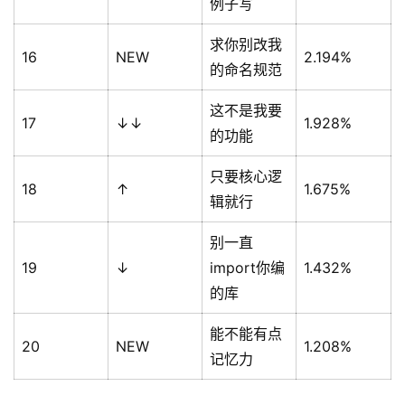
例子写
求你别改我
16
NEW
2.194%
的命名规范
这不是我要
17
↓↓
1.928%
的功能
只要核心逻
18
↑
1.675%
辑就行
别一直
19
↓
import你编
1.432%
的库
能不能有点
20
NEW
1.208%
记忆力