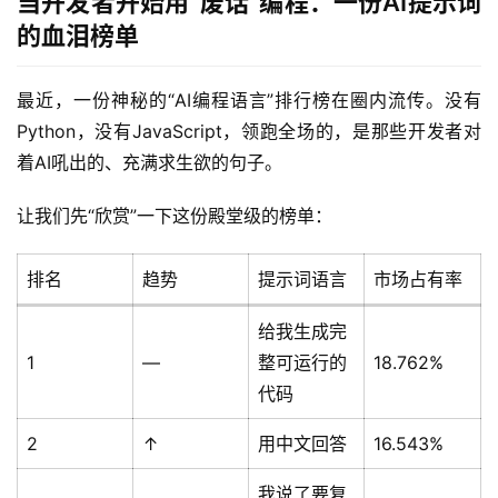
当开发者开始用“废话”编程：一份AI提示词
的血泪榜单
最近，一份神秘的“AI编程语言”排行榜在圈内流传。没有
Python，没有JavaScript，领跑全场的，是那些开发者对
着AI吼出的、充满求生欲的句子。
让我们先“欣赏”一下这份殿堂级的榜单：
排名
趋势
提示词语言
市场占有率
给我生成完
1
—
整可运行的
18.762%
代码
2
↑
用中文回答
16.543%
我说了要复