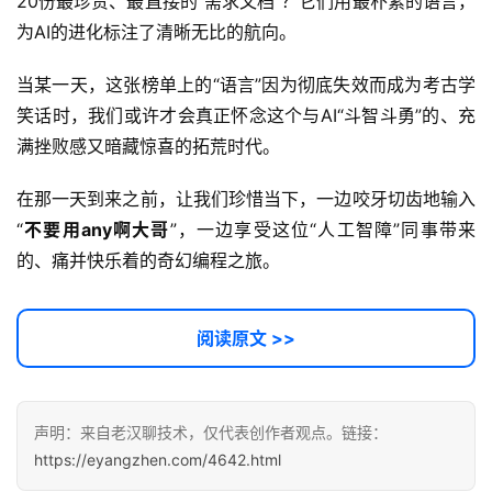
20份最珍贵、最直接的“需求文档”？它们用最朴素的语言，
为AI的进化标注了清晰无比的航向。
当某一天，这张榜单上的“语言”因为彻底失效而成为考古学
笑话时，我们或许才会真正怀念这个与AI“斗智斗勇”的、充
满挫败感又暗藏惊喜的拓荒时代。
在那一天到来之前，让我们珍惜当下，一边咬牙切齿地输入
“
不要用any啊大哥
”，一边享受这位“人工智障”同事带来
的、痛并快乐着的奇幻编程之旅。 
阅读原文 >>
声明：来自老汉聊技术，仅代表创作者观点。链接：
https://eyangzhen.com/4642.html