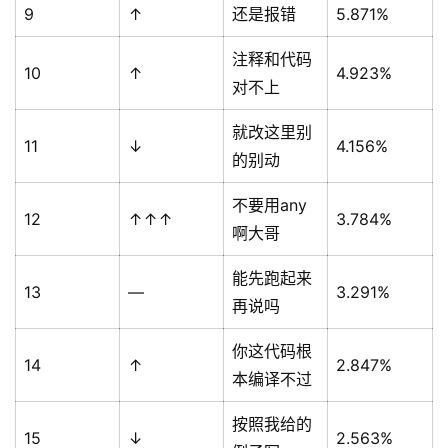
9
↑
还是报错
5.871%
注释和代码
10
↑
4.923%
对不上
就改这里别
11
↓
4.156%
的别动
不要用any
12
↑↑↑
3.784%
啊大哥
能先跑起来
13
—
3.291%
再说吗
你这代码根
14
↑
2.847%
本编译不过
按照我给的
15
↓
2.563%