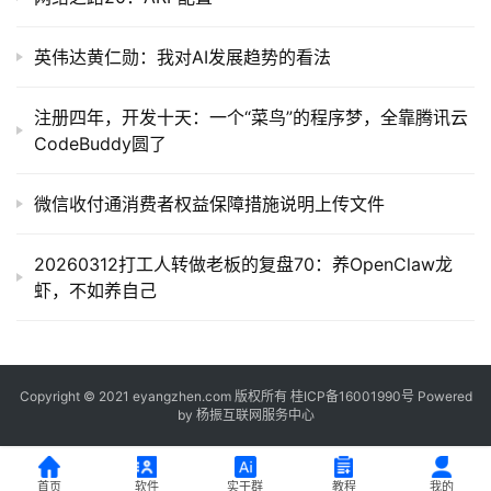
英伟达黄仁勋：我对AI发展趋势的看法
注册四年，开发十天：一个“菜鸟”的程序梦，全靠腾讯云
CodeBuddy圆了
微信收付通消费者权益保障措施说明上传文件
20260312打工人转做老板的复盘70：养OpenClaw龙
虾，不如养自己
Copyright © 2021 eyangzhen.com 版权所有
桂ICP备16001990号
Powered
by
杨振互联网服务中心
首页
软件
实干群
教程
我的