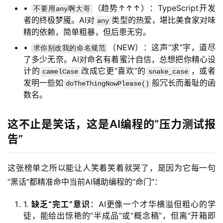
•
（趋势↑↑↑）：TypeScript开发
不要用any啊大哥
登录
注册
服
者的终极梦魇。AI对
类型的热爱，堪比美食家对味
any
务
精的依赖，简单粗暴，但后患无穷。
项
•
（NEW）：这声“求”字，道尽
求你别改我的命名规范
目
了多少无奈。AI对命名有着蜜汁自信，总想把你精心设
计的
改成它更“喜欢”的
，或者
camelCase
snake_case
A
发明一些如
般冗长而羞耻的函
doTheThingNowPlease()
I
数名。
提
示
这不止是笑话，这是AI编程的“压力测试报
词
告”
开
源
这张榜单之所以能让人笑着笑着就哭了，是因为它每一句
代
“黑话”都精准命中当前AI辅助编程的“命门”：
码
1.
缺乏“完工”意识
：AI更像一个才华横溢但粗心的学
徒，能给出惊艳的“半成品”或“概念稿”，但离“开箱即
常