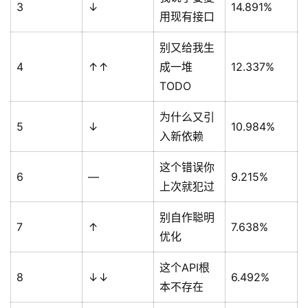
3
↓
14.891%
用现有接口
别又给我生
4
↑↑
成一堆
12.337%
TODO
为什么又引
5
↓
10.984%
入新依赖
这个错误你
6
—
9.215%
上次就犯过
别自作聪明
7
↑
7.638%
优化
这个API根
8
↓↓
6.492%
本不存在