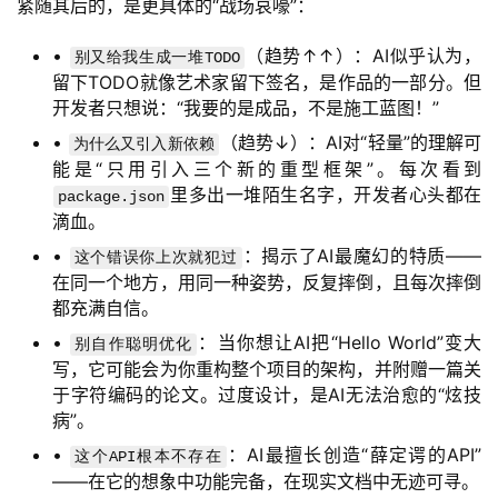
紧随其后的，是更具体的“战场哀嚎”：
干
群
•
（趋势↑↑）：AI似乎认为，
别又给我生成一堆TODO
留下TODO就像艺术家留下签名，是作品的一部分。但
开发者只想说：“我要的是成品，不是施工蓝图！”
运
营
•
（趋势↓）：AI对“轻量”的理解可
为什么又引入新依赖
记
能是“只用引入三个新的重型框架”。每次看到
录
里多出一堆陌生名字，开发者心头都在
package.json
滴血。
经
•
：揭示了AI最魔幻的特质——
这个错误你上次就犯过
验
在同一个地方，用同一种姿势，反复摔倒，且每次摔倒
教
都充满自信。
程
•
：当你想让AI把“Hello World”变大
别自作聪明优化
写，它可能会为你重构整个项目的架构，并附赠一篇关
软
于字符编码的论文。过度设计，是AI无法治愈的“炫技
件
病”。
应
•
：AI最擅长创造“薛定谔的API”
这个API根本不存在
用
——在它的想象中功能完备，在现实文档中无迹可寻。