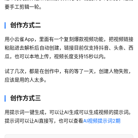
I
要手工剪辑一轮。
实
干
群
创作方式二
用小云雀App，里面有一个复刻爆款视频功能，把视频链接
运
粘贴进去解析后自动创建，链接目前仅支持抖音、头条、西
营
记
瓜，也可以本地上传，视频长度支持15秒以内。
录
试了几次，都是在创作中，有的等了一天，创建人物失败，
应该是用的人太多。
经
验
教
创作方式三
程
用提示词一键生成，可以让AI生成可以生成视频的提示词。
软
提示词可以让Ai直接写，也可以查看
AI视频提示词2期
件
应