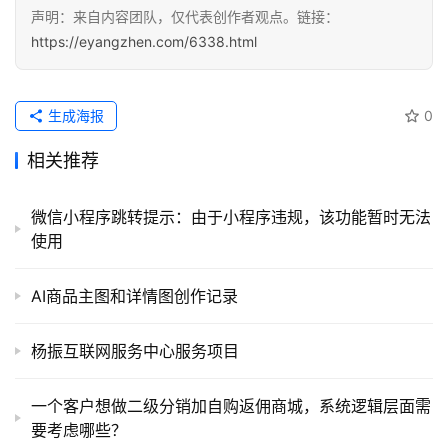
用
声明：来自内容团队，仅代表创作者观点。链接：
https://eyangzhen.com/6338.html
登录
注册
服
务
项
生成海报
0
目
相关推荐
A
微信小程序跳转提示：由于小程序违规，该功能暂时无法
I
使用
提
示
词
AI商品主图和详情图创作记录
开
杨振互联网服务中心服务项目
源
代
一个客户想做二级分销加自购返佣商城，系统逻辑层面需
码
要考虑哪些？