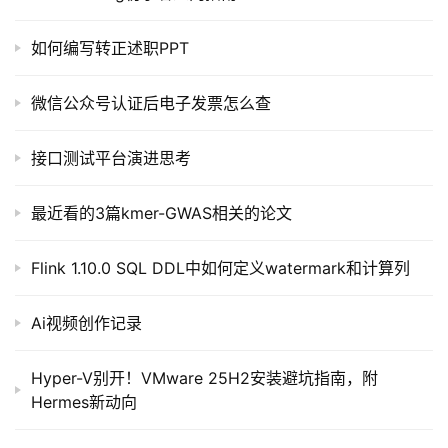
目
如何编写转正述职PPT
A
I
微信公众号认证后电子发票怎么查
提
示
接口测试平台演进思考
词
最近看的3篇kmer-GWAS相关的论文
开
源
Flink 1.10.0 SQL DDL中如何定义watermark和计算列
代
码
Ai视频创作记录
常
用
Hyper-V别开！VMware 25H2安装避坑指南，附
链
Hermes新动向
接