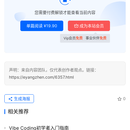
运
营
您需要付费解锁才能查看当前内容
记
录
单篇阅读
¥
19.90
成为本站会员
Vip会员
免费
事业伙伴
免费
经
验
教
程
声明：来自内容团队，仅代表创作者观点。链接：
软
https://eyangzhen.com/6357.html
件
应
用
生成海报
0
相关推荐
登录
注册
服
务
项
Vibe Coding初学者入门指南