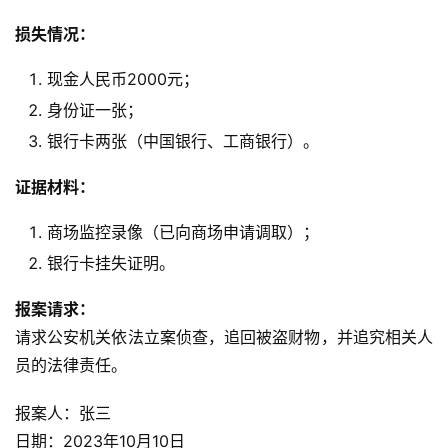
项
损失情况：
目
现金人民币2000元；
A
身份证一张；
I
提
银行卡两张（中国银行、工商银行）。
示
词
证据材料：
商场监控录像（已向商场申请调取）；
开
银行卡挂失证明。
源
代
报案请求：
码
请求公安机关依法立案侦查，追回被盗财物，并追究相关人
员的法律责任。
常
用
报案人：张三
链
接
日期：2023年10月10日