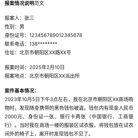
报案情况说明
范文
运
营
报案人：张三
记
性别：男
录
身份证号：123456789012345678
联系电话：138********
经
住址：北京市朝阳区XX路XX号
验
教
报案时间：2025年2月10日
程
报案地点：北京市朝阳区XX派出所
软
案件基本情况：
件
2023年10月5日下午3点左右，我在北京市朝阳区XX商场购
应
物时，发现随身携带的黑色钱包被盗。钱包内有现金人民币
用
2000元、身份证一张、银行卡两张（中国银行、工商银
登录
注册
行）。当时我在商场一楼的服装区试衣服，将钱包放在试衣
服
间外的椅子上，离开时发现钱包不见了。
务