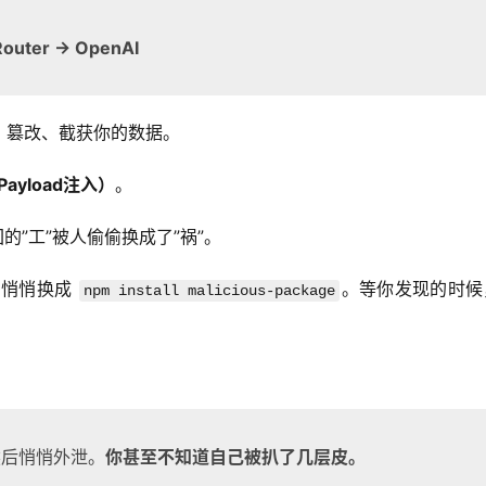
ter → OpenAI
、篡改、截获你的数据。
ayload注入）
。
的”工”被人偷偷换成了”祸”。
悄悄换成 
。等你发现的时候
npm install malicious-package
然后悄悄外泄。
你甚至不知道自己被扒了几层皮。