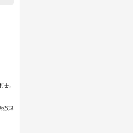
准打击，
境放过