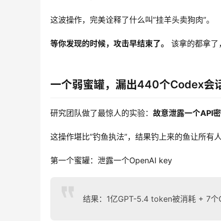
这波操作，完美诠释了什么叫”挂羊头卖狗肉”。
等你发现的时候，攻击早结束了。
 该拿的都拿
一个弱蜜罐，漏出440个Codex会
研究团队做了最惊人的实验：
故意泄露一个API
这操作堪比”钓鱼执法”，结果钓上来的鱼让所有
第一个蜜罐：泄露一个OpenAI key
结果：1亿GPT-5.4 token被消耗 + 7