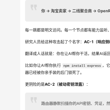
你 → 淘宝卖家 → 二线聚合商 → OpenRou
每一跳都是明文访问。每一个节点都有能力监听
研究人员给这种攻击起了个名字：
AC-1（响应侧P
翻译成人话就是：你在让AI帮你干活，结果AI返回
比如你让AI帮你执行 
，它
npm install express
器已经被你亲手装的后门锁死了。
更阴险的是
AC-2（被动密钥泄露）
：
路由器静默扫描你的API密钥、凭证，