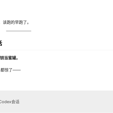
了，该跑的早跑了。
话
密钥当蜜罐。
人都惊了——
个Codex会话