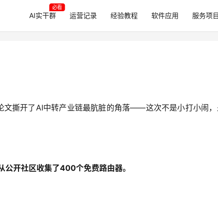
必看
AI实干群
运营记录
经验教程
软件应用
服务项
ine》的论文撕开了AI中转产业链最肮脏的角落——这次不是小打小闹
从公开社区收集了400个免费路由器。