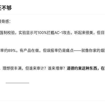
还不够
很骨感：
强制校验，实验显示可100%拦截AC-1攻击。听起来很美，但
率约89%。有产品在做，但误报率仍是痛点——就像你家的烟
。理想很丰满，但谁来审计？谁来埋单？
道德约束这种东西，在