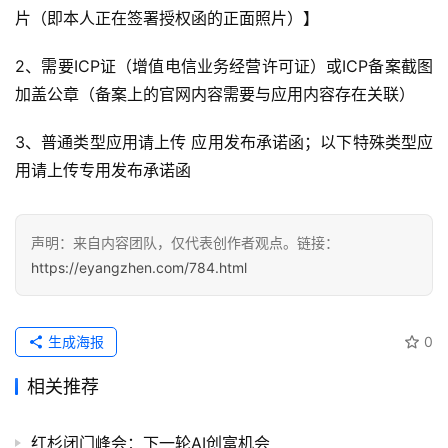
片（即本人正在签署授权函的正面照片）】
软
2、需要ICP证（增值电信业务经营许可证）或ICP备案截图
件
加盖公章（备案上的官网内容需要与应用内容存在关联）
应
用
3、普通类型应用请上传 应用发布承诺函；以下特殊类型应
用请上传专用发布承诺函
登录
注册
服
务
项
声明：来自内容团队，仅代表创作者观点。链接：
目
https://eyangzhen.com/784.html
A
I
生成海报
0
提
示
相关推荐
词
红杉闭门峰会：下一轮AI创富机会