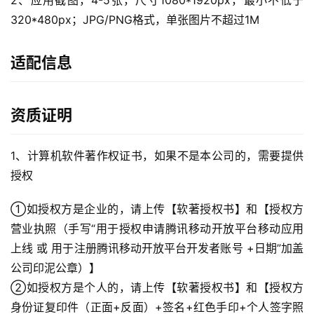
2、应用截图，4-5张，尺寸1080*1920px，最小不低于
320*480px；JPG/PNG格式，单张图片不超过1M
适配信息
A
I
实
资质证明
干
群
1、计算机软件著作权证书，如果不是本公司的，需要提供
运
授权
营
记
①如授权方是企业的，请上传【软著授权书】和【授权方
录
营业执照（手写“用于授权申请腾讯移动开放平台移动应用
上线 或 用于注册腾讯移动开放平台开发者账号 +日期”加盖
经
公司印泥公章）】
验
②如授权方是个人的，请上传【软著授权书】和【授权方
教
身份证复印件（正面+反面）+签名+红色手印+个人签字照
程