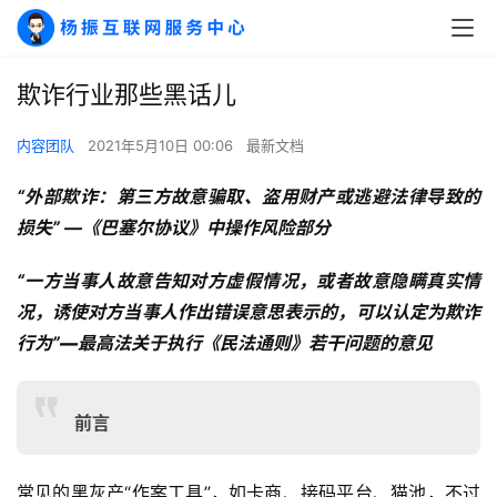
欺诈行业那些黑话儿
内容团队
2021年5月10日 00:06
最新文档
“
外部欺诈：
第三方故意骗取、盗用财产或逃避法律导致的
损失” 
—《巴塞尔协议》中操作风险部分
“一方当事人故意告知对方虚假情况，或者故意隐瞒真实情
况，诱使对方当事人作出错误意思表示的，可以认定为欺诈
行为”
—
最高法关于执行《民法通则》若干问题的意见
前言
常见的黑灰产“作案工具”，如卡商、接码平台、猫池，不过