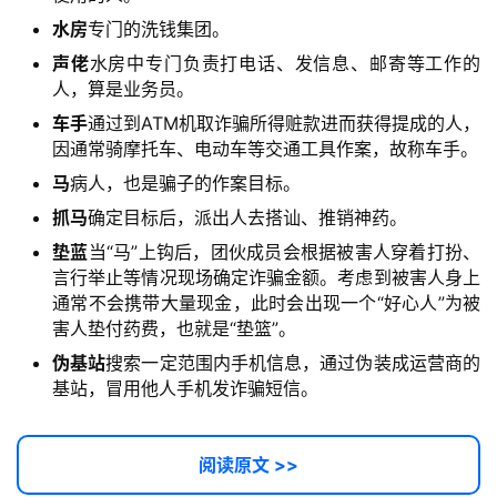
水房
专门的洗钱集团。
声佬
水房中专门负责打电话、发信息、邮寄等工作的
人，算是业务员。
车手
通过到ATM机取诈骗所得赃款进而获得提成的人，
因通常骑摩托车、电动车等交通工具作案，故称车手。
马
病人，也是骗子的作案目标。
抓马
确定目标后，派出人去搭讪、推销神药。
垫蓝
当“马”上钩后，团伙成员会根据被害人穿着打扮、
言行举止等情况现场确定诈骗金额。考虑到被害人身上
通常不会携带大量现金，此时会出现一个“好心人”为被
害人垫付药费，也就是“垫篮”。
伪基站
搜索一定范围内手机信息，通过伪装成运营商的
基站，冒用他人手机发诈骗短信。
阅读原文 >>