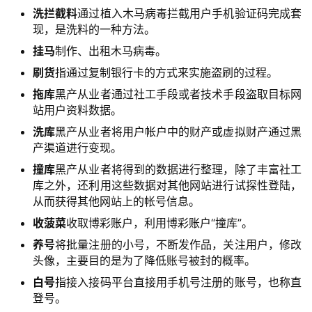
用
洗拦截料
通过植入木马病毒拦截用户手机验证码完成套
现，是洗料的一种方法。
登录
注册
服
挂马
制作、出租木马病毒。
务
刷货
指通过复制银行卡的方式来实施盗刷的过程。
项
拖库
黑产从业者通过社工手段或者技术手段盗取目标网
目
站用户资料数据。
洗库
黑产从业者将用户帐户中的财产或虚拟财产通过黑
A
产渠道进行变现。
I
提
撞库
黑产从业者将得到的数据进行整理，除了丰富社工
示
库之外，还利用这些数据对其他网站进行试探性登陆，
词
从而获得其他网站上的帐号信息。
收菠菜
收取博彩账户，利用博彩账户“撞库”。
开
养号
将批量注册的小号，不断发作品，关注用户，修改
源
头像，主要目的是为了降低账号被封的概率。
代
白号
指接入接码平台直接用手机号注册的账号，也称直
码
登号。