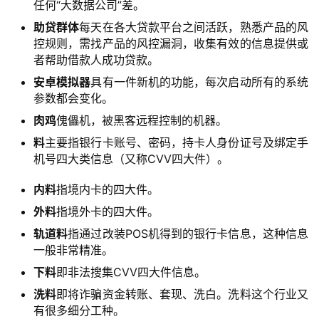
I
任何“大数据公司”差。
实
助贷群体
每天在各大贷款平台之间活跃，熟悉产品的风
干
控规则，需找产品的风控漏洞，收集有效的信息提供或
群
者帮助借款人成功贷款。
安卓模拟器
具有一件新机的功能，每次启动所有的系统
运
参数都会变化。
营
肉鸡
傀儡机，被黑客远程控制的机器。
记
料
主要指银行卡账号、密码，持卡人身份证号及绑定手
录
机号四大类信息（又称CVV四大件）。
经
内料
指境内卡的四大件。
验
外料
指境外卡的四大件。
教
轨道料
指通过改装POS机得到的银行卡信息，这种信息
程
一般非常精准。
下料
即非法搜集CVV四大件信息。
软
件
洗料
即将诈骗资金转账、套现、洗白。洗料这个行业又
应
有很多细分工种。