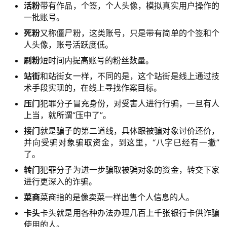
活粉
带有作品，个签，个人头像，模拟真实用户操作的
常
一批账号。
用
死粉
又称僵尸粉，这类账号，只是带有简单的个签和个
链
人头像，账号活跃度低。
接
刷粉
短时间内提高账号的粉丝数量。
站街
和站街女一样，不同的是，这个站街是线上通过技
术手段实现的，在线上寻找作案目标。
压门
犯罪分子冒充身份，对受害人进行行骗，一旦有人
上当，就所谓“压中了”。
接门
就是骗子的第二道线，具体跟被骗对象讨价还价，
并向受骗对象骗取资金，到这里，“八字已经有一撇”
了。
转门
犯罪分子为进一步骗取被骗对象的资金，转交下家
进行更深入的诈骗。
菜商
菜商指的是像卖菜一样出售个人信息的人。
卡头
卡头就是用各种办法办理几百上千张银行卡供诈骗
使用的人。