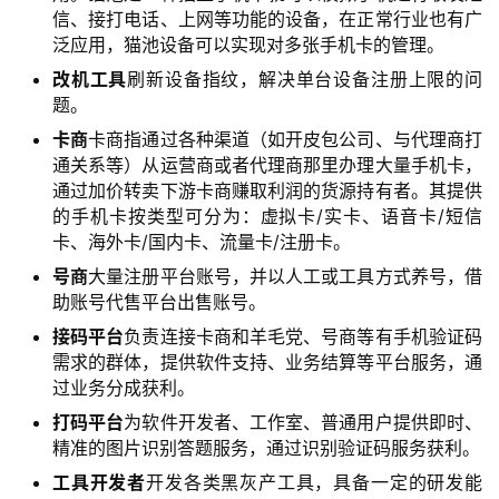
信、接打电话、上网等功能的设备，在正常行业也有广
泛应用，猫池设备可以实现对多张手机卡的管理。
改机工具
刷新设备指纹，解决单台设备注册上限的问
题。
卡商
卡商指通过各种渠道（如开皮包公司、与代理商打
通关系等）从运营商或者代理商那里办理大量手机卡，
通过加价转卖下游卡商赚取利润的货源持有者。其提供
的手机卡按类型可分为：虚拟卡/实卡、语音卡/短信
卡、海外卡/国内卡、流量卡/注册卡。
号商
大量注册平台账号，并以人工或工具方式养号，借
助账号代售平台出售账号。
接码平台
负责连接卡商和羊毛党、号商等有手机验证码
需求的群体，提供软件支持、业务结算等平台服务，通
过业务分成获利。
打码平台
为软件开发者、工作室、普通用户提供即时、
精准的图片识别答题服务，通过识别验证码服务获利。
工具开发者
开发各类黑灰产工具，具备一定的研发能