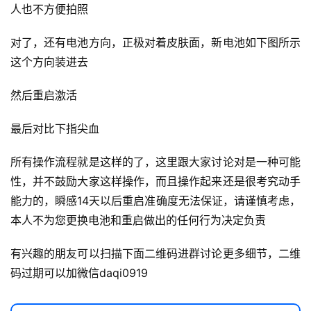
人也不方便拍照
录
对了，还有电池方向，正极对着皮肤面，新电池如下图所示
经
这个方向装进去
验
教
然后重启激活
程
最后对比下指尖血
软
件
所有操作流程就是这样的了，这里跟大家讨论对是一种可能
应
性，并不鼓励大家这样操作，而且操作起来还是很考究动手
用
能力的，瞬感14天以后重启准确度无法保证，请谨慎考虑，
登录
注册
本人不为您更换电池和重启做出的任何行为决定负责
服
务
有兴趣的朋友可以扫描下面二维码进群讨论更多细节，二维
项
码过期可以加微信daqi0919
目