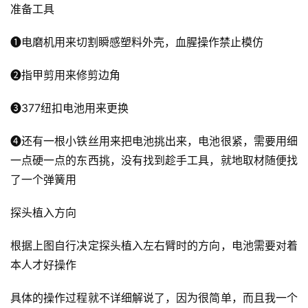
准备工具
❶电磨机用来切割瞬感塑料外壳，血腥操作禁止模仿
❷指甲剪用来修剪边角
❸377纽扣电池用来更换
❹还有一根小铁丝用来把电池挑出来，电池很紧，需要用细
一点硬一点的东西挑，没有找到趁手工具，就地取材随便找
A
了一个弹簧用
I
实
探头植入方向
干
群
根据上图自行决定探头植入左右臂时的方向，电池需要对着
本人才好操作
运
营
具体的操作过程就不详细解说了，因为很简单，而且我一个
记