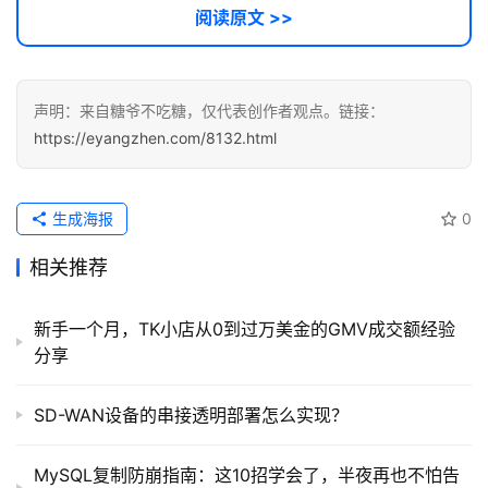
A
阅读原文 >>
I
提
示
词
声明：来自糖爷不吃糖，仅代表创作者观点。链接：
https://eyangzhen.com/8132.html
开
源
代
生成海报
0
码
相关推荐
常
新手一个月，TK小店从0到过万美金的GMV成交额经验
用
分享
链
接
SD-WAN设备的串接透明部署怎么实现？
MySQL复制防崩指南：这10招学会了，半夜再也不怕告