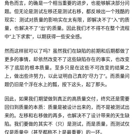
角色而言，的确是一个相当重要的进步，也能够解决部分问
应
题。但无论是测试左移还是测试右移，都反映出一个残酷的
用
现实：测试对质量的影响实在太有限，即解决不了“入”的质
登录
注册
量，也解决不了“出”的质量。因此我们才不得不在整个流程
服
务
中“上下求索”，以期获得一些安全感。
项
目
然而这样就可以了吗？虽然我们在缺陷的前期和后期都做了
更多的事情，却依然改变不了这些缺陷存在的事实，也改变
A
不了底层的根本质量。至多只是在这些不可改变的结果之
I
上，做出些许努力，以此证明自己真的“尽力了”。而质量问
提
题仍旧是个浮在水上的瓢，按下这头，起了那头。
示
词
因此，如果我们期望做到真正的高质量交付，终究还是需要
回归到质量的本质：质量是被设计出来的，而不是被测试出
开
来的。左移和右移做的再多，也解决不了设计带来的天生缺
源
陷。我们要做的其实不（只）是测试，而是质量，而测试仅
代
仅是质量中（甚至都称不上是最重要）的一环。
码