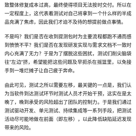
致整体修复成本过高，最终使得项目无法按时交付。所以在
一定程度上，这代表着测试对自己将拿到一个什么样的半成
品充满了焦虑，因此我们才迫不及待的想提前做点事情。
不是吗？我们是否在收到提测包时为主要流程都跑不通而感
到愤愤不平？我们是否在发现研发实现与需求文档不一致时
内心充满了无力？于是为了摆脱这些困扰，测试们削尖脑袋
往“左边”挤，希望能把这些问题及早扼杀在摇篮里，以免接
手到一堆烂摊子让自己疲于奔命。
由此可见，测试之所以需要左移，最关键的一点是，我们认
为当软件到达测试环节时测试人员才开始干预，这实在是太
晚了，晚到承受的风险超出了团队的控制力。于是我们通过
测试驱动开发、单元测试、持续集成等一系列手段，把测试
活动尽可能地做在前面（即左移），以此降低缺陷延迟发现
带来的风险。