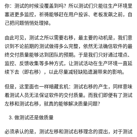
A
你：测试的时候没覆盖到吗？所以测试们只能往生产环境里
I
塞进更多监控，祈祷能够赶在用户投诉、老板发飙之前，自
实
己把问题悄悄处理掉。
干
群
由此可见，测试之所以需要右移，最主要的动机是，我们意
识到不论前期的测试做得多么完整，依然无法确信软件的最
运
终交付质量能够达到团队的预期。于是我们只好通过埋点、
营
监控、反馈收集等多种方式，让测试活动在生产环境一直延
记
续下去（即右移），以此尽量减轻缺陷遗漏带来的影响。
录
但是，这里面也一样暗藏玄机：测试右移的产生，同样意味
经
着测试人员无法保证软件的交付质量。而我们即便有了测试
验
教
左移和测试右移，就真的能够解决质量问题？
程
做测试还是做质量
软
必须承认的是，测试左移和测试右移理念的提出，对于测试
件