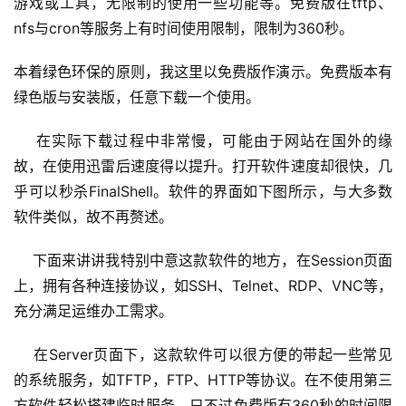
游戏或工具，无限制的使用一些功能等。免费版在tftp、
nfs与cron等服务上有时间使用限制，限制为360秒。
本着绿色环保的原则，我这里以免费版作演示。免费版本有
绿色版与安装版，任意下载一个使用。
A
    在实际下载过程中非常慢，可能由于网站在国外的缘
I
故，在使用迅雷后速度得以提升。打开软件速度却很快，几
实
乎可以秒杀FinalShell。软件的界面如下图所示，与大多数
干
软件类似，故不再赘述。
群
    下面来讲讲我特别中意这款软件的地方，在Session页面
运
上，拥有各种连接协议，如SSH、Telnet、RDP、VNC等，
营
记
充分满足运维办工需求。
录
    在Server页面下，这款软件可以很方便的带起一些常见
的系统服务，如TFTP，FTP、HTTP等协议。在不使用第三
经
验
方软件轻松搭建临时服务，只不过免费版有360秒的时间限