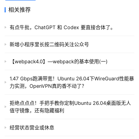
词
相关推荐
开
源
有点牛批，ChatGPT 和 Codex 要直接合体了。
代
码
新增小程序里长按二维码关注公众号
常
【webpack4.0】—webpack的基本使用(一)
用
链
1.47 Gbps跑满带宽！Ubuntu 26.04下WireGuard性能暴
接
力实测，OpenVPN真的香不动了？
拒绝点点点！手把手教你定制Ubuntu 26.04桌面版无人
值守镜像，还有隐藏福利
经营状态营业或休息