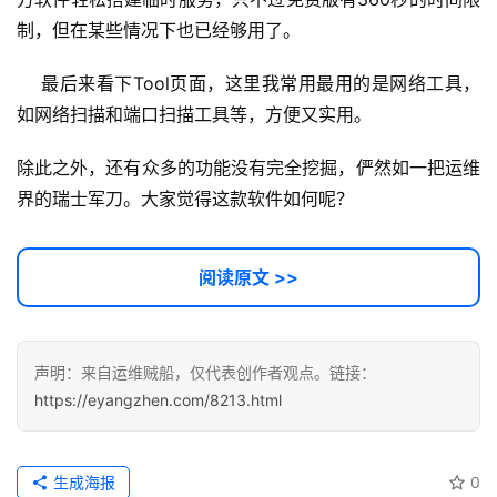
教
制，但在某些情况下也已经够用了。
程
    最后来看下Tool页面，这里我常用最用的是网络工具，
软
如网络扫描和端口扫描工具等，方便又实用。
件
应
除此之外，还有众多的功能没有完全挖掘，俨然如一把运维
用
界的瑞士军刀。大家觉得这款软件如何呢？
登录
注册
服
阅读原文 >>
务
项
目
声明：来自运维贼船，仅代表创作者观点。链接：
A
https://eyangzhen.com/8213.html
I
提
示
生成海报
0