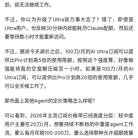
运
划，就无法继续工作。
营
记
不过，你以为升级了Ultra就万事大吉了？错了，即使是
录
Ultra用户，也反映30分钟内就能耗尽Claude配额，然后还
要等待数小时才能重新访问。
经
验
不过，据说今天调价之后，100刀/月的AI Ultra订阅可以提
教
供比Pro计划高5倍的使用限额，按照这个强度算，好像勉
程
强能将我的空窗期压缩至一小时。如果是100刀/月的AI 
Ultra订阅，可以提供比Pro计划高20倍的使用限额，几乎
软
件
可以全天候工作了。
应
用
那市面上其他Agent的定价策略怎么样呢？
登录
注册
可以看到，2026年主流订阅价格带已经高度分层：轻中度
服
用户主要在20刀/月，想要持续不断档的中重度agent工作
务
项
流，要么每月花销100-200刀，要么选择那种允许超额按量