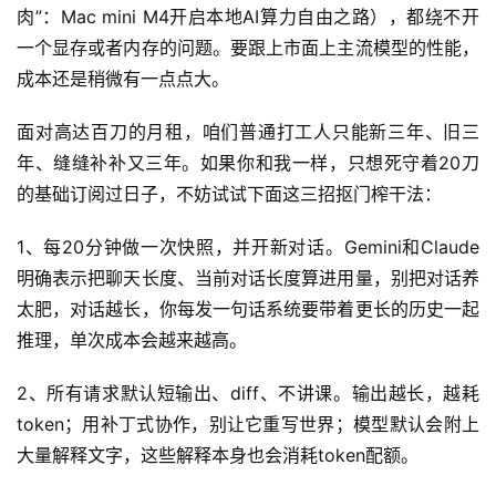
肉”：Mac mini M4开启本地AI算力自由之路），都绕不开
一个显存或者内存的问题。要跟上市面上主流模型的性能，
成本还是稍微有一点点大。
面对高达百刀的月租，咱们普通打工人只能新三年、旧三
年、缝缝补补又三年。如果你和我一样，只想死守着20刀
的基础订阅过日子，不妨试试下面这三招抠门榨干法：
1、每20分钟做一次快照，并开新对话。Gemini和Claude
明确表示把聊天长度、当前对话长度算进用量，别把对话养
太肥，对话越长，你每发一句话系统要带着更长的历史一起
推理，单次成本会越来越高。
2、所有请求默认短输出、diff、不讲课。输出越长，越耗
token；用补丁式协作，别让它重写世界；模型默认会附上
大量解释文字，这些解释本身也会消耗token配额。