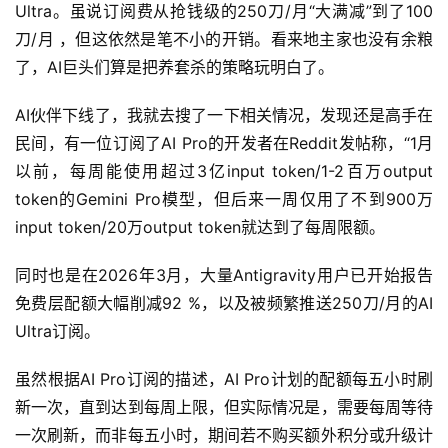
Ultra。虽说订阅费从抢钱级的250刀/月“大满减”到了100
刀/月 ，但这依然是笔不小的开销。看来地主家也没有余粮
了，AI巨头们算是把养套杀的策略玩明白了。
AI伙伴下线了，我就去搜了一下相关情况，发现还是高手在
民间，有一位订阅了AI Pro的开发者在Reddit发帖称，“1月
以前，每周能使用超过3亿input token/1-2百万output 
token的Gemini Pro模型，但后来一周仅用了不到900万
input token/20万output token就达到了每周限额。
同时也是在2026年3月，大量Antigravity用户已开始报告
A
免费层配额大幅削减92 %，以及被频繁推送250刀/月的AI 
I
Ultra订阅。
实
干
虽然根据AI Pro订阅的描述，AI Pro计划的配额每五小时刷
群
新一次，直到达到每周上限，但实际情况是，需要每周等待
一次刷新，而非每五小时，期间若不购买额外积分或升级计