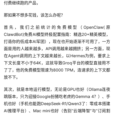
目
付费继续跑的产品，
那如果不想多花钱，该怎么办呢？
A
I
首先，我们之前统计的免费模型（OpenClaw(原
提
示
ClawdBot)免费AI模型终极配置指南：精选20+精英模型，
词
打造你的低成本AI军团），现在也开始逐渐不可用了，一方
面是用的人越来越多，API调用越来越拥挤；另一方面，现
开
在Agent调用的上下文越来越长，以Hermes为例，要求上
源
下文长度不小于64K，这就导致Groq平台的模型直接用不
代
了了，他的免费模型限速为8000 TPM，连请求的上下文都
码
放不下。
常
其次，就是本地运行模型，无论是GPU也好（Ollama连夜
用
跳版本，只为迎接Google扮猪吃老虎的Gemma 4？）、手
链
机也好（手机也能跑DeepSeek-R1/Qwen3了：零成本搭建
接
AI推理平台）、Mac mini也好（告别“云端降智”与“订阅割