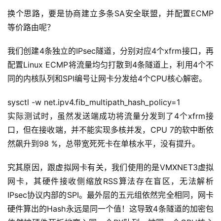
换个思路，要是协商建立多条SA安全联盟，并配置ECMP
A
等价路由呢？
I
实
我们创建4条独立的IPsec隧道，分别对应4个xfrm接口，再
干
配置Linux ECMP将流量均匀打散到4条隧道上，利用4个不
群
同的内核队列和SPI编号让网卡分发给4个CPU核心解密。
运
sysctl -w net.ipv4.fib_multipath_hash_policy=1
营
实际测试时，虽然发送端成功将流量分发到了4个xfrm接
记
录
口，但在接收端，并不能实现多核并发，CPU 7的软中断依
然飙升到98 %，总带宽死死卡在单核水平，没有提升。
经
究其原因，跟虚拟网卡有关，我们使用的是VMXNET3虚拟
验
教
网卡，其硬件接收侧缩放RSS算法存在盲区，无法解析
程
IPsec协议内部的SPI。最外层的五元组依然完全相同，网卡
硬件算出的Hash永远是同一个值！这导致4条隧道的加密包
软