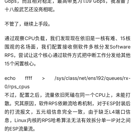
Gbps，而且相对稳定，最高带宽为1.09 Gbps，我准备了
十八般武艺还没亮相呢。
不管了，继续上手段。
通过观察CPU负载，我们发现现在依旧是一核有难、15核
围观的名场面，我们配置接收侧软件多核分发Software 
RPS，尝试让这个核心通过软件方式把中断工作分发给其他
15个闲置核心。
echo ffff > /sys/class/net/ens192/queues/rx-
0/rps_cpus
不过，配置之后，流量依旧死磕在同一个CPU上，未能打
散。究其原因，软件RPS依赖流哈希机制，对于ESP封装后
的打流报文，五元组信息完全一致，由于缺乏L4端口信
息，Linux内核的RPS哈希算法无法有效拆分单一IP对之间
的ESP流量流。