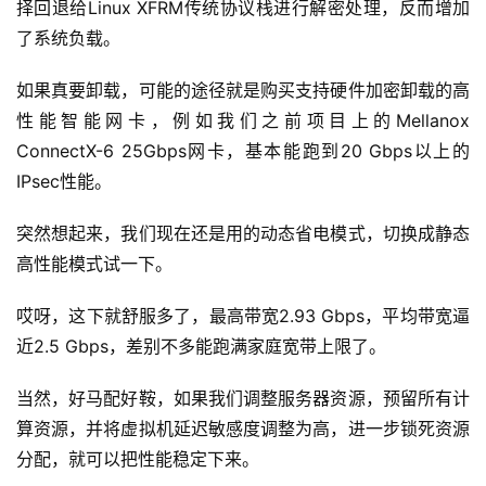
择回退给Linux XFRM传统协议栈进行解密处理，反而增加
码
了系统负载。
常
如果真要卸载，可能的途径就是购买支持硬件加密卸载的高
用
性能智能网卡，例如我们之前项目上的Mellanox 
链
ConnectX-6 25Gbps网卡，基本能跑到20 Gbps以上的
接
IPsec性能。
突然想起来，我们现在还是用的动态省电模式，切换成静态
高性能模式试一下。
哎呀，这下就舒服多了，最高带宽2.93 Gbps，平均带宽逼
近2.5 Gbps，差别不多能跑满家庭宽带上限了。
当然，好马配好鞍，如果我们调整服务器资源，预留所有计
算资源，并将虚拟机延迟敏感度调整为高，进一步锁死资源
分配，就可以把性能稳定下来。