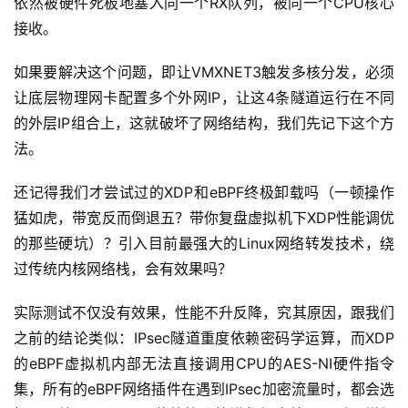
依然被硬件死板地塞入同一个RX队列，被同一个CPU核心
件
接收。
应
用
如果要解决这个问题，即让VMXNET3触发多核分发，必须
让底层物理网卡配置多个外网IP，让这4条隧道运行在不同
登录
注册
服
的外层IP组合上，这就破坏了网络结构，我们先记下这个方
务
法。
项
目
还记得我们才尝试过的XDP和eBPF终极卸载吗（一顿操作
猛如虎，带宽反而倒退五？带你复盘虚拟机下XDP性能调优
A
的那些硬坑）？引入目前最强大的Linux网络转发技术，绕
I
过传统内核网络栈，会有效果吗？
提
示
实际测试不仅没有效果，性能不升反降，究其原因，跟我们
词
之前的结论类似：IPsec隧道重度依赖密码学运算，而XDP
的eBPF虚拟机内部无法直接调用CPU的AES-NI硬件指令
开
源
集，所有的eBPF网络插件在遇到IPsec加密流量时，都会选
代