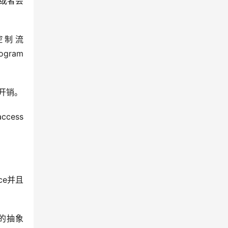
又或者会
入控制流
ram 
开销。
ess 
ce并且
余的抽象