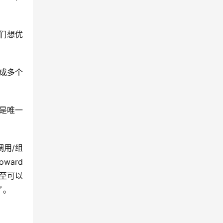
我们想优
成多个
法是唯一
用/组
ard 
，甚至可以
了。