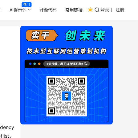
热门
目
AI提示词
开源代码
常用链接
登录
注册
ency 
list，