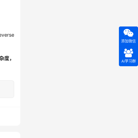
rse 
添加微信
杂度，
Ai学习群