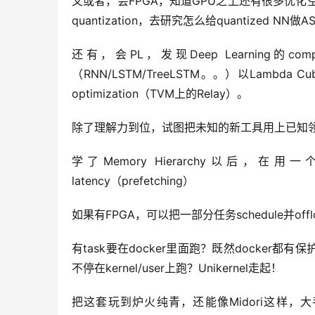
又或者，会FPGA，知道GPU之上还有很多优化空间，于
quantization，去研究怎么给quantized NN做ASI
还有，会PL，发现Deep Learning的comp
（RNN/LSTM/TreeLSTM。。）以Lambd
optimization（TVM上的Relay）。
除了理解力到位，试图把未知的新工具用上已知
学了Memory Hierarchy以后，在用
latency（prefetching）
如果有FPGA，可以把一部分任务schedule并offloa
有task要在docker里面跑？既然docker都有
不停在kernel/user上跑？Unikernel走起！
把这套玩到炉火纯青，还能像Midori这样，大手