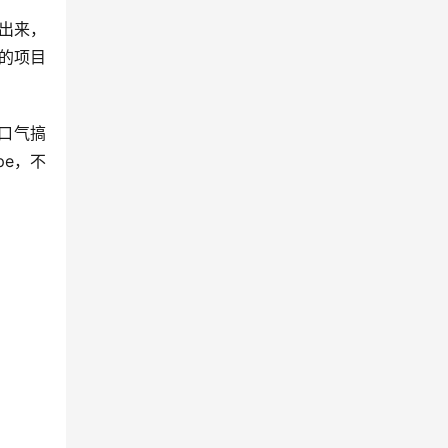
不出来，
的项目
一口气搞
pe，不
。