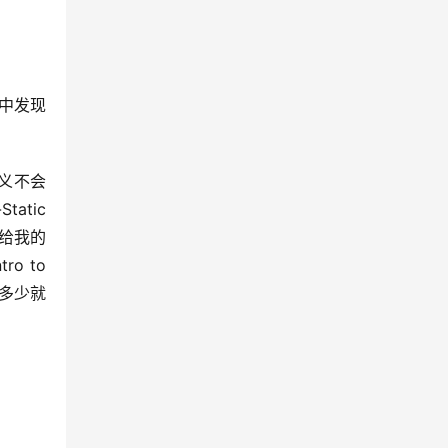
r中发现
义不会
tic 
老板给我的
o to 
抓多少就
）