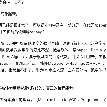
搞）整合掉，爽不？
速的补起来。
已经是很正常了，所以说能力中还有一部分是：在代码/pape
不影响后续理解/debug？
，所以还要打好最低限度的数学基础，达到‘看到不认识的数学定
跟数学系的双比不深，挺喜欢的一篇paper，Partially-Sta
ras 也就用到了Free Algebra，属于很基础的抽象代数，并没深到那去，
imization ，能抓出重点，搞懂Metropolis–Hastings跟MALA（Intr
rem是啥，也就差不多了，毕竟CS水这么深，主次要分清，数学能
能被体力劳动+调包取代的，真正的编程能力：
质上的理解。（Machine Learning/GPU Programming