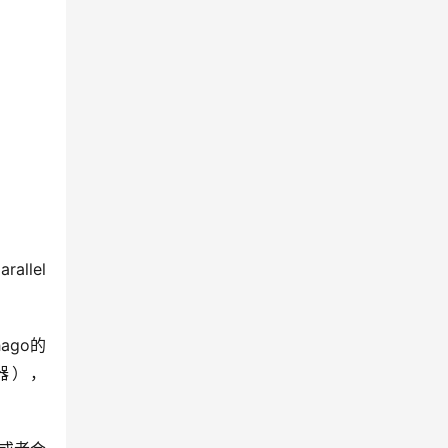
lel 
ago的
译器），