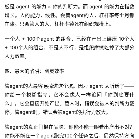
板是 agent 的能力 × 你的判断力。而 agent 的能力在指数
增长。人的能力，线性。会管agent的人，杠杆率每个月都
在涨。只会管人的人，杠杆率锁死在组织规模上。
A
I
一个人 + 100个agent 的组合，已经在产出上碾压 10个人 
实
+ 100个人的组合。不是人不行，是组织摩擦吃掉了大部分
干
人力效率。
群
四、最大的陷阱：幽灵效率
运
营
管agent的人最容易掉进这个坑。因为 agent 太听话了——
记
你给一个模糊指令，它不会像人一样追问「你到底要什
录
么」，它会直接开始产出。管人时，错误会被人的判断力截
停。管agent时，错误会被agent的执行力放大。
经
验
管agent的真正门槛在品味：你能不能一眼看出产出不对？
教
你能不能在一个agent跑完100个任务之后，仍然保持方向
程