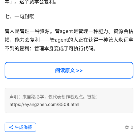
本」。这个资本会复利。
开
源
七、一句封喉
代
码
管人是管理一种资源。管agent是管理一种能力。资源会枯
竭，能力会复利——管agent的人正在获得一种管人永远拿
常
不到的复利：管理本身变成了可执行代码。
用
链
接
阅读原文 >>
声明：来自猿必学，仅代表创作者观点。链接：
https://eyangzhen.com/8508.html
生成海报
0