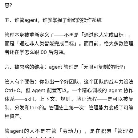
感？
软
五、谁管agent，谁就掌握了组织的操作系统
件
应
管理本身被重新定义了——不再是「通过他人完成目标」，
用
而是「通过非人类智能完成目标」。而目前，绝大多数管理
者还在学怎么跟 00 后沟通。
登录
注册
服
务
六、被忽略的维度：agent 管理是「无限可复制的管理」
项
目
管人有个硬伤：你带出一个好团队，这个团队的战斗力没法 
Ctrl+C。但 agent 配置可以。一个精心调校的 agent 协作
A
体系——skill、上下文、规则、验证流程——是可以被复
I
制、分发和fork的。管理史上第一次：管理能力变成了可编
提
程资产。
示
词
管agent的人不是在管「劳动力」，是在积累「管理资