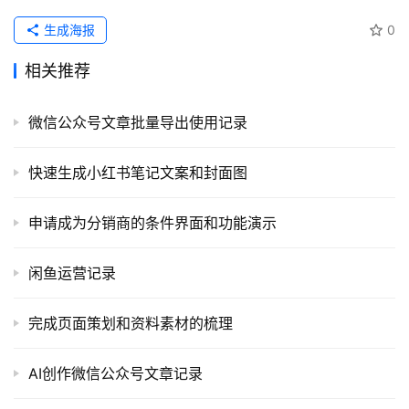
教
程
生成海报
0
相关推荐
软
件
微信公众号文章批量导出使用记录
应
用
快速生成小红书笔记文案和封面图
登录
注册
服
务
申请成为分销商的条件界面和功能演示
项
目
闲鱼运营记录
A
完成页面策划和资料素材的梳理
I
提
AI创作微信公众号文章记录
示
词