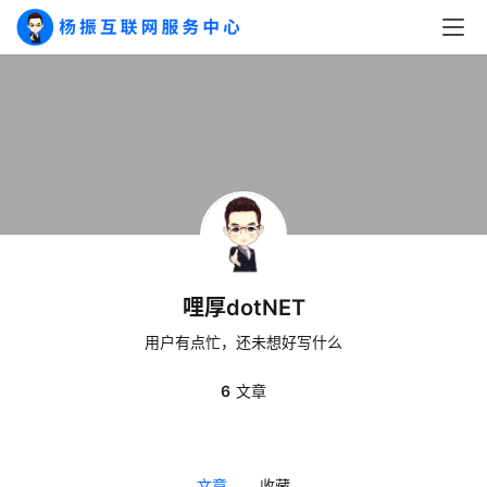
A
I
实
干
群
运
哩厚dotNET
营
用户有点忙，还未想好写什么
记
录
6
文章
经
验
文章
收藏