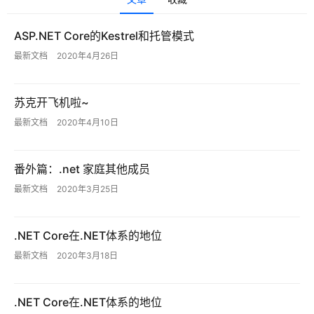
教
程
ASP.NET Core的Kestrel和托管模式
最新文档
2020年4月26日
软
件
应
苏克开飞机啦~
用
最新文档
2020年4月10日
登录
注册
服
务
番外篇：.net 家庭其他成员
项
最新文档
2020年3月25日
目
.NET Core在.NET体系的地位
A
I
最新文档
2020年3月18日
提
示
.NET Core在.NET体系的地位
词