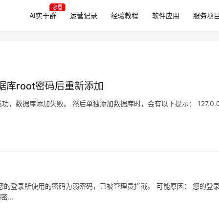
必看
AI实干群
运营记录
经验教程
软件应用
服务项
据库root密码后重新添加
数据库添加失败。 然后单独添加数据库时，会有以下提示： 127.0.0
您的登录所使用的密码为弱密码，已被管理员拦截。 可能原因： 您的登
弱密…