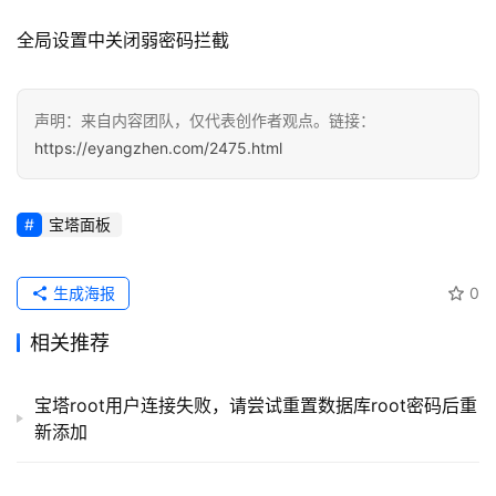
应
全局设置中关闭弱密码拦截
用
登录
注册
服
声明：来自内容团队，仅代表创作者观点。链接：
务
https://eyangzhen.com/2475.html
项
目
宝塔面板
A
I
生成海报
0
提
示
相关推荐
词
宝塔root用户连接失败，请尝试重置数据库root密码后重
开
新添加
源
代
码