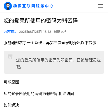
A
I
实
您的登录所使用的密码为弱密码
干
群
内容团队
2025年8月25日 15:43
最新文档
运
服务器部署了一个系统，再第三次登录时弹出以下提示
营
记
录
您的登录所使用的密码为弱密码，已被管理员拦
截。
经
验
教
可能原因：
程
您的登录所使用的密码为弱密码,拒绝访问
软
如何解决：
件