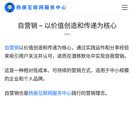
干
群
自营销 – 以价值创造和传递为核心
运
营
记
自营销
以价值创造和传递为核心，通过实践运作和分享经验
录
来吸引用户关注并认可，进而在潜移默化中实现自我营销。
经
这是一种相对低成本、可持续的营销方式，适用于中小规模
验
的企业和个人品牌。
教
程
自营销也是
杨振互联网服务中心
践行的营销理念。
软
件
应
用