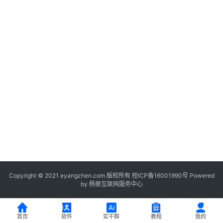
登录
注册
服
务
项
目
A
I
提
示
词
开
源
代
Copyright © 2021 eyangzhen.com 版权所有
桂ICP备16001990号
Powered
by
杨振互联网服务中心
码
常
首页
软件
实干群
教程
我的